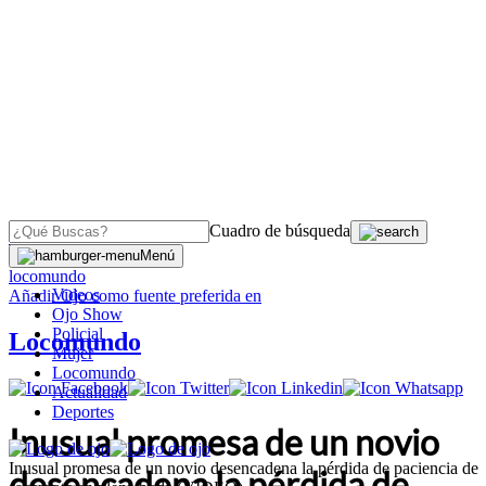
Cuadro de búsqueda
OJO
>
Menú
locomundo
Videos
Añadir
Ojo
como fuente preferida en
Ojo Show
Policial
Locomundo
Mujer
Locomundo
Actualidad
Deportes
Inusual promesa de un novio
Inusual promesa de un novio desencadena la pérdida de paciencia de
desencadena la pérdida de