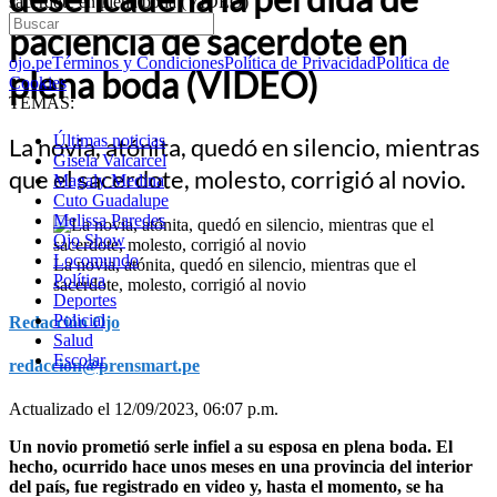
sacerdote en plena boda (VIDEO)
paciencia de sacerdote en
ojo.pe
Términos y Condiciones
Política de Privacidad
Política de
plena boda (VIDEO)
Cookies
TEMAS:
Últimas noticias
La novia, atónita, quedó en silencio, mientras
Gisela Valcarcel
que el sacerdote, molesto, corrigió al novio.
Magaly Medina
Cuto Guadalupe
Melissa Paredes
Ojo Show
Locomundo
La novia, atónita, quedó en silencio, mientras que el
Política
sacerdote, molesto, corrigió al novio
Deportes
Policial
Redacción Ojo
Salud
Escolar
redaccion@prensmart.pe
Actualizado el 12/09/2023, 06:07 p.m.
Un novio prometió serle infiel a su esposa en plena boda. El
hecho, ocurrido hace unos meses en una provincia del interior
del país, fue registrado en video y, hasta el momento, se ha