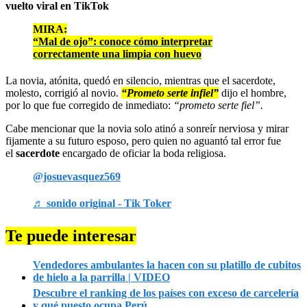
vuelto viral en TikTok
MIRA:
“Mal de ojo”: conoce cómo interpretar
correctamente una limpia con huevo
La novia, atónita, quedó en silencio, mientras que el sacerdote,
molesto, corrigió al novio.
“Prometo serte infiel”
dijo el hombre,
por lo que fue corregido de inmediato:
“prometo serte fiel”.
Cabe mencionar que la novia solo atinó a sonreír nerviosa y mirar
fijamente a su futuro esposo, pero quien no aguantó tal error fue
el
sacerdote
encargado de oficiar la boda religiosa.
@josuevasquez569
♬ sonido original - Tik Toker
Te puede interesar
Vendedores ambulantes la hacen con su platillo de cubitos
de hielo a la parrilla | VIDEO
Descubre el ranking de los países con exceso de carcelería
y qué puesto ocupa Perú