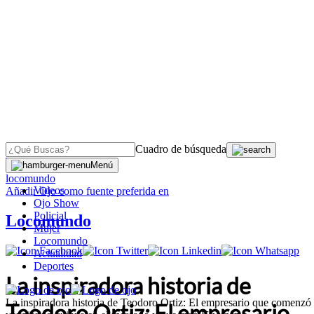
Cuadro de búsqueda
OJO
>
Menú
locomundo
Videos
Añadir
Ojo
como fuente preferida en
Ojo Show
Policial
Locomundo
Mujer
Locomundo
Actualidad
Deportes
La inspiradora historia de
La inspiradora historia de Teodoro Ortiz: El empresario que comenzó
Teodoro Ortiz: El empresario