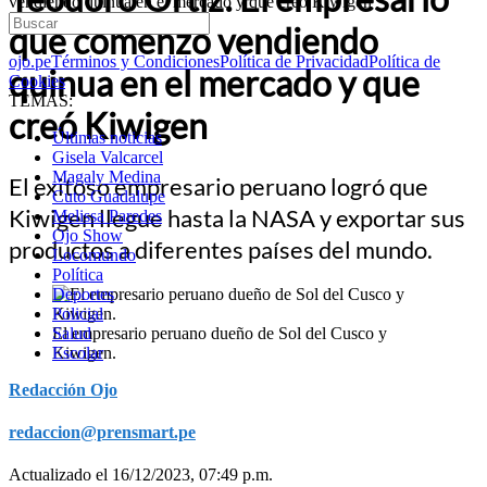
vendiendo quinua en el mercado y que creó Kiwigen
que comenzó vendiendo
ojo.pe
Términos y Condiciones
Política de Privacidad
Política de
quinua en el mercado y que
Cookies
TEMAS:
creó Kiwigen
Últimas noticias
Gisela Valcarcel
Magaly Medina
El exitoso empresario peruano logró que
Cuto Guadalupe
Kiwigen llegue hasta la NASA y exportar sus
Melissa Paredes
Ojo Show
productos a diferentes países del mundo.
Locomundo
Política
Deportes
Policial
El empresario peruano dueño de Sol del Cusco y
Salud
Kiwigen.
Escolar
Redacción Ojo
redaccion@prensmart.pe
Actualizado el 16/12/2023, 07:49 p.m.