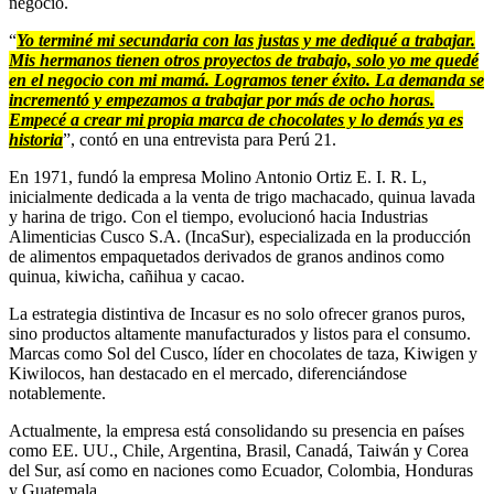
negocio.
“
Yo terminé mi secundaria con las justas y me dediqué a trabajar.
Mis hermanos tienen otros proyectos de trabajo, solo yo me quedé
en el negocio con mi mamá. Logramos tener éxito. La demanda se
incrementó y empezamos a trabajar por más de ocho horas.
Empecé a crear mi propia marca de chocolates y lo demás ya es
historia
”, contó en una entrevista para Perú 21.
En 1971, fundó la empresa Molino Antonio Ortiz E. I. R. L,
inicialmente dedicada a la venta de trigo machacado, quinua lavada
y harina de trigo. Con el tiempo, evolucionó hacia Industrias
Alimenticias Cusco S.A. (IncaSur), especializada en la producción
de alimentos empaquetados derivados de granos andinos como
quinua, kiwicha, cañihua y cacao.
La estrategia distintiva de Incasur es no solo ofrecer granos puros,
sino productos altamente manufacturados y listos para el consumo.
Marcas como Sol del Cusco, líder en chocolates de taza, Kiwigen y
Kiwilocos, han destacado en el mercado, diferenciándose
notablemente.
Actualmente, la empresa está consolidando su presencia en países
como EE. UU., Chile, Argentina, Brasil, Canadá, Taiwán y Corea
del Sur, así como en naciones como Ecuador, Colombia, Honduras
y Guatemala.