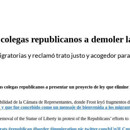
 colegas republicanos a demoler l
migratorias y reclamó trato justo y acogedor par
 colegas republicanos a presentar un proyecto de ley que elimine 
bilidad de la Cámara de Representantes, donde Frost leyó fragmentos 
d y que fue concebido como un mensaje de bienvenida a los migrantes
val of the Statue of Liberty in protest of the Republicans’ efforts to 
rats
#republican
#border
#immigration
pic.twitter.com/bUn3LC