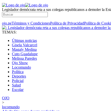
Legislador demócrata reta a sus colegas republicanos a demoler la Est
ojo.pe
Términos y Condiciones
Política de Privacidad
Política de Cook
TEMAS:
Últimas noticias
Gisela Valcarcel
Magaly Medina
Cuto Guadalupe
Melissa Paredes
Ojo Show
Locomundo
Política
Deportes
Policial
Salud
Escolar
OJO
>
locomundo