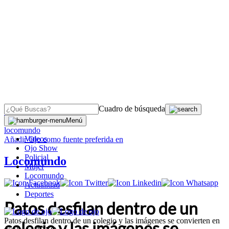
Cuadro de búsqueda
OJO
>
Menú
locomundo
Videos
Añadir
Ojo
como fuente preferida en
Ojo Show
Policial
Locomundo
Mujer
Locomundo
Actualidad
Deportes
Patos desfilan dentro de un
Patos desfilan dentro de un colegio y las imágenes se convierten en
colegio y las imágenes se