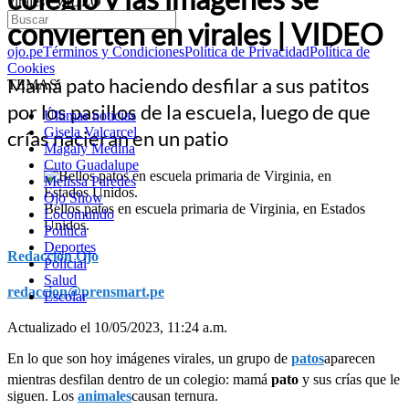
virales | VIDEO
convierten en virales | VIDEO
ojo.pe
Términos y Condiciones
Política de Privacidad
Política de
Cookies
Mamá pato haciendo desfilar a sus patitos
TEMAS:
por los pasillos de la escuela, luego de que
Últimas noticias
Gisela Valcarcel
crías nacieran en un patio
Magaly Medina
Cuto Guadalupe
Melissa Paredes
Ojo Show
Bellos patos en escuela primaria de Virginia, en Estados
Locomundo
Unidos.
Política
Deportes
Redacción Ojo
Policial
Salud
redaccion@prensmart.pe
Escolar
Actualizado el 10/05/2023, 11:24 a.m.
En lo que son hoy imágenes virales, un grupo de
patos
aparecen
mientras desfilan dentro de un colegio: mamá
pato
y sus crías que le
siguen. Los
animales
causan ternura.