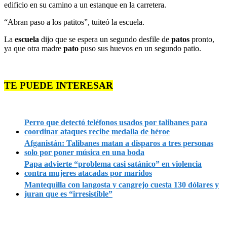
edificio en su camino a un estanque en la carretera.
“Abran paso a los patitos”, tuiteó la escuela.
La
escuela
dijo que se espera un segundo desfile de
patos
pronto,
ya que otra madre
pato
puso sus huevos en un segundo patio.
TE PUEDE INTERESAR
Perro que detectó teléfonos usados por talibanes para
coordinar ataques recibe medalla de héroe
Afganistán: Talibanes matan a disparos a tres personas
solo por poner música en una boda
Papa advierte “problema casi satánico” en violencia
contra mujeres atacadas por maridos
Mantequilla con langosta y cangrejo cuesta 130 dólares y
juran que es “irresistible”