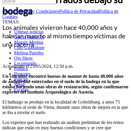
bodega
ojo.pe
Términos y Condiciones
Política de Privacidad
Política de
Cookies
TEMAS:
Los animales vivieron hace 40,000 años y
Últimas noticias
habrían muerto al mismo tiempo víctimas de
Gisela Valcarcel
Magaly Medina
una cacería
Cuto Guadalupe
Melissa Paredes
Ojo Show
Locomundo
Actualizado el 23/05/2024, 12:50 p.m.
Política
Deportes
Un viticultor encontró huesos de mamut de hasta 40,000 años
Policial
de antigüedad enterrados en el suelo de la bodega en la que
Salud
estaba haciendo unas obras de restauración, según confirmaron
Escolar
expertos del Instituto Arqueológico de Austria.
El hallazgo se produjo en la localidad de Gobelsburg, a unos 75
kilómetros al oeste de Viena, durante unas obras de mejora en la que
se iba a nivelar el suelo.
Los expertos que han realizado un análisis preliminar de los restos
indican que están en muy buenas condiciones y se cree que