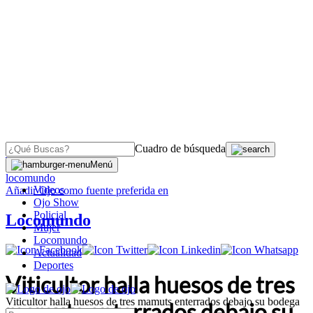
Cuadro de búsqueda
OJO
>
Menú
locomundo
Videos
Añadir
Ojo
como fuente preferida en
Ojo Show
Policial
Locomundo
Mujer
Locomundo
Actualidad
Deportes
Viticultor halla huesos de tres
Viticultor halla huesos de tres mamuts enterrados debajo su bodega
mamuts enterrados debajo su