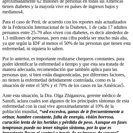
aproximadamente 62 millones de personas en todas las Américas
tienen diabetes y la mayoría vive en países de ingresos bajos y
medianos4.
Para el caso de Perú, de acuerdo con los reportes más actualizados
de la Federación Internacional de la Diabetes, 1 de cada 17 adultos
peruanos entre 25-79 años viven con diabetes, es decir alrededor de
1.3 millones de personas, pero esta cifra podría ser mucho más alta,
ya que según la IDF al menos el 50% de las personas que tienen esta
enfermedad, ni siquiera lo saben.
Por lo anterior, es importante realizarse chequeos constantes, para
poder identificar la enfermedad a tiempo y que esta sea tratada de
manera adecuada, recomendación que también aplica para las
personas que, si bien están diagnosticadas, por diferentes factores,
no tienen la enfermedad debidamente controlada, como es la
situación de entre el 50% y el 70% de los casos en las Américas5.
Ante esta situación, la Dra. Olga Zhiganova, gerente médico de
Sanofi, aclara cuales son algunos de los principales síntomas de esta
enfermedad con la cual vive aproximadamente al 10% de la
población mundial,
“sed excesiva, ganas de ir frecuentemente a
orinar, hambre constante, falta de energía, visión borrosa,
curación lenta de las heridas y pérdida de peso. Aunque en fases
tempranas puede no tener ningún síntoma, por lo que es
importante llevar el control a través de exámenes de sangre”,