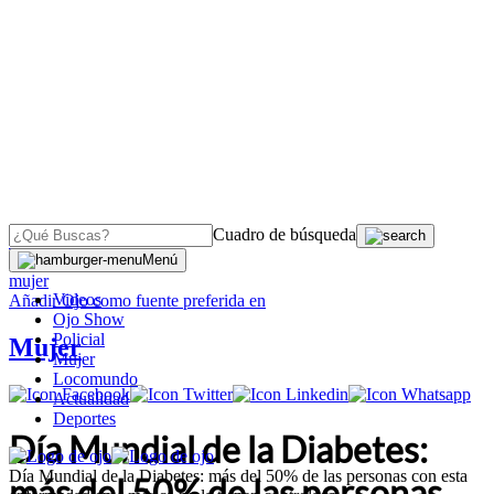
Cuadro de búsqueda
OJO
>
Menú
mujer
Videos
Añadir
Ojo
como fuente preferida en
Ojo Show
Policial
Mujer
Mujer
Locomundo
Actualidad
Deportes
Día Mundial de la Diabetes:
Día Mundial de la Diabetes: más del 50% de las personas con esta
más del 50% de las personas