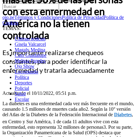
enfermedad en América no la tienen controlada
con esta enfermedad en
ojo.pe
Términos y Condiciones
Política de Privacidad
Política de
América no la tienen
Cookies
TEMAS:
controlada
Últimas noticias
Gisela Valcarcel
Magaly Medina
Es importante realizarse chequeos
Cuto Guadalupe
constantes, para poder identificar la
Melissa Paredes
Ojo Show
enfermedad y tratarla adecuadamente
Locomundo
Política
Deportes
Policial
Actualizado el 10/11/2022, 05:51 p.m.
Salud
Escolar
La diabetes es una enfermedad cada vez más frecuente en el mundo,
causando 1.5 millones de muertes cada año2. Según la 10° versión
del Atlas de la Diabetes de la Federación Internacional de
Diabetes
,
en Centro y Sur América, 1 de cada 11 adultos vive con esta
enfermedad, esto representa 32 millones de personas3. Por su parte,
la Organización Panamericana de la Salud (OPS) destaca que