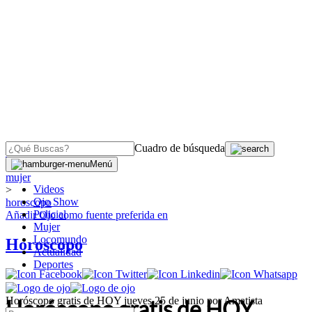
Cuadro de búsqueda
OJO
>
Menú
mujer
Videos
>
Ojo Show
horoscopo
Policial
Añadir
Ojo
como fuente preferida en
Mujer
Locomundo
Horoscopo
Actualidad
Deportes
Horóscopo gratis de HOY jueves 25 de junio por Amatista
Horóscopo gratis de HOY