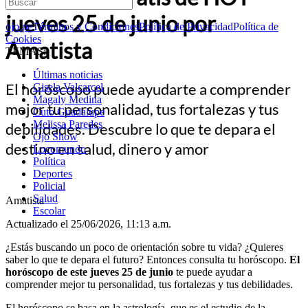
jueves 25 de junio por
ojo.pe
Términos y Condiciones
Política de Privacidad
Política de
Cookies
Amatista
TEMAS:
Últimas noticias
El horóscopo puede ayudarte a comprender
Gisela Valcarcel
Magaly Medina
mejor tu personalidad, tus fortalezas y tus
Cuto Guadalupe
Melissa Paredes
debilidades. Descubre lo que te depara el
Ojo Show
destino en salud, dinero y amor
Locomundo
Política
Deportes
Policial
Salud
Amatista
Escolar
Actualizado el 25/06/2026, 11:13 a.m.
¿Estás buscando un poco de orientación sobre tu vida? ¿Quieres
saber lo que te depara el futuro? Entonces consulta tu horóscopo.
El
horóscopo de este jueves 25 de junio
te puede ayudar a
comprender mejor tu personalidad, tus fortalezas y tus debilidades.
El horóscopo se basa en la astrología, que es el estudio de la