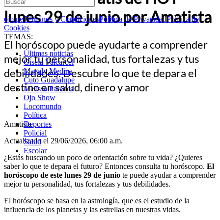
lunes 29 de junio por Amatista
ojo.pe
Términos y Condiciones
Política de Privacidad
Política de
Cookies
TEMAS:
El horóscopo puede ayudarte a comprender
Últimas noticias
mejor tu personalidad, tus fortalezas y tus
Gisela Valcarcel
debilidades. Descubre lo que te depara el
Magaly Medina
Cuto Guadalupe
destino en salud, dinero y amor
Melissa Paredes
Ojo Show
Locomundo
Política
Amatista
Deportes
Policial
Actualizado el 29/06/2026, 06:00 a.m.
Salud
Escolar
¿Estás buscando un poco de orientación sobre tu vida? ¿Quieres
saber lo que te depara el futuro? Entonces consulta tu horóscopo.
El
horóscopo de este lunes 29 de junio
te puede ayudar a comprender
mejor tu personalidad, tus fortalezas y tus debilidades.
El horóscopo se basa en la astrología, que es el estudio de la
influencia de los planetas y las estrellas en nuestras vidas.