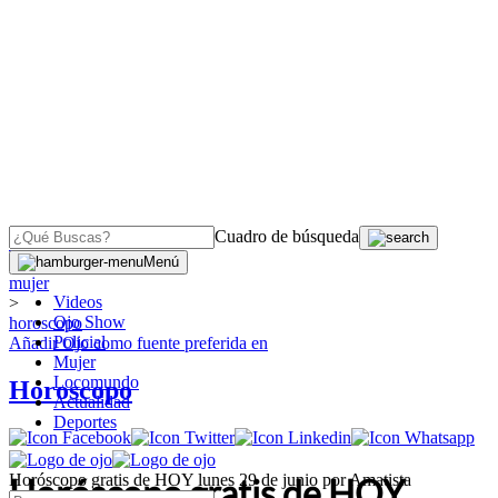
Cuadro de búsqueda
OJO
>
Menú
mujer
Videos
>
Ojo Show
horoscopo
Policial
Añadir
Ojo
como fuente preferida en
Mujer
Locomundo
Horoscopo
Actualidad
Deportes
Horóscopo gratis de HOY lunes 29 de junio por Amatista
Horóscopo gratis de HOY