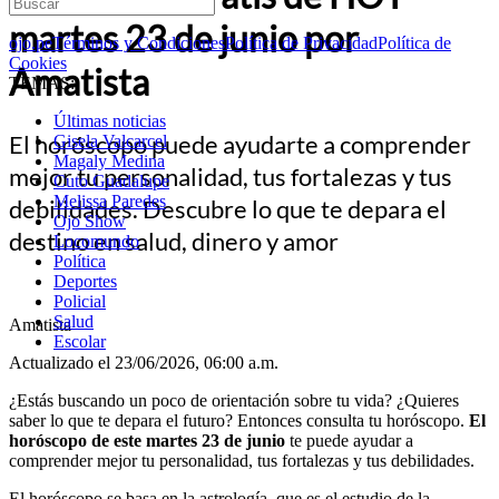
martes 23 de junio por
ojo.pe
Términos y Condiciones
Política de Privacidad
Política de
Cookies
Amatista
TEMAS:
Últimas noticias
El horóscopo puede ayudarte a comprender
Gisela Valcarcel
Magaly Medina
mejor tu personalidad, tus fortalezas y tus
Cuto Guadalupe
Melissa Paredes
debilidades. Descubre lo que te depara el
Ojo Show
destino en salud, dinero y amor
Locomundo
Política
Deportes
Policial
Salud
Amatista
Escolar
Actualizado el 23/06/2026, 06:00 a.m.
¿Estás buscando un poco de orientación sobre tu vida? ¿Quieres
saber lo que te depara el futuro? Entonces consulta tu horóscopo.
El
horóscopo de este martes 23 de junio
te puede ayudar a
comprender mejor tu personalidad, tus fortalezas y tus debilidades.
El horóscopo se basa en la astrología, que es el estudio de la