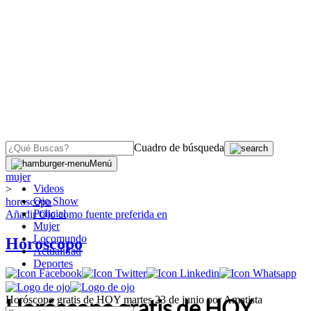
Cuadro de búsqueda
OJO
>
Menú
mujer
Videos
>
Ojo Show
horoscopo
Policial
Añadir
Ojo
como fuente preferida en
Mujer
Locomundo
Horoscopo
Actualidad
Deportes
Horóscopo gratis de HOY martes 23 de junio por Amatista
Horóscopo gratis de HOY