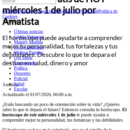
miércoles 1 de julio por
ojo.pe
Términos y Condiciones
Política de Privacidad
Política de
Cookies
Amatista
TEMAS:
Últimas noticias
El horóscopo puede ayudarte a comprender
Gisela Valcarcel
Magaly Medina
mejor tu personalidad, tus fortalezas y tus
Cuto Guadalupe
Melissa Paredes
debilidades. Descubre lo que te depara el
Ojo Show
destino en salud, dinero y amor
Locomundo
Política
Deportes
Policial
Salud
Amatista
Escolar
Actualizado el 01/07/2026, 06:00 a.m.
¿Estás buscando un poco de orientación sobre tu vida? ¿Quieres
saber lo que te depara el futuro? Entonces consulta tu horóscopo.
El
horóscopo de este miércoles 1 de julio
te puede ayudar a
comprender mejor tu personalidad, tus fortalezas y tus debilidades.
El horóscopo se basa en la astrología, que es el estudio de la