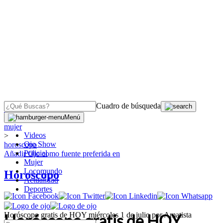
Cuadro de búsqueda
OJO
>
Menú
mujer
Videos
>
Ojo Show
horoscopo
Policial
Añadir
Ojo
como fuente preferida en
Mujer
Locomundo
Horoscopo
Actualidad
Deportes
Horóscopo gratis de HOY miércoles 1 de julio por Amatista
Horóscopo gratis de HOY