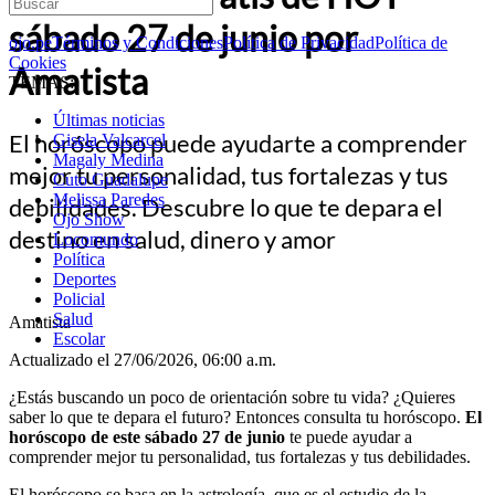
sábado 27 de junio por
ojo.pe
Términos y Condiciones
Política de Privacidad
Política de
Cookies
Amatista
TEMAS:
Últimas noticias
El horóscopo puede ayudarte a comprender
Gisela Valcarcel
Magaly Medina
mejor tu personalidad, tus fortalezas y tus
Cuto Guadalupe
Melissa Paredes
debilidades. Descubre lo que te depara el
Ojo Show
destino en salud, dinero y amor
Locomundo
Política
Deportes
Policial
Salud
Amatista
Escolar
Actualizado el 27/06/2026, 06:00 a.m.
¿Estás buscando un poco de orientación sobre tu vida? ¿Quieres
saber lo que te depara el futuro? Entonces consulta tu horóscopo.
El
horóscopo de este sábado 27 de junio
te puede ayudar a
comprender mejor tu personalidad, tus fortalezas y tus debilidades.
El horóscopo se basa en la astrología, que es el estudio de la