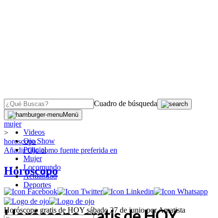
Cuadro de búsqueda
OJO
>
Menú
mujer
Videos
>
Ojo Show
horoscopo
Policial
Añadir
Ojo
como fuente preferida en
Mujer
Locomundo
Horoscopo
Actualidad
Deportes
Horóscopo gratis de HOY sábado 27 de junio por Amatista
Horóscopo gratis de HOY