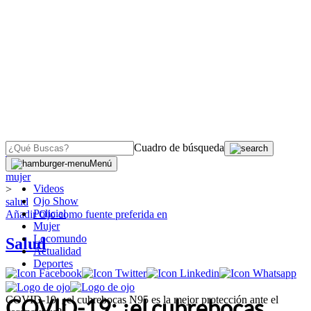
Cuadro de búsqueda
OJO
>
Menú
mujer
Videos
>
Ojo Show
salud
Policial
Añadir
Ojo
como fuente preferida en
Mujer
Locomundo
Salud
Actualidad
Deportes
COVID-19: ¿el cubrebocas N95 es la mejor protección ante el
COVID-19: ¿el cubrebocas