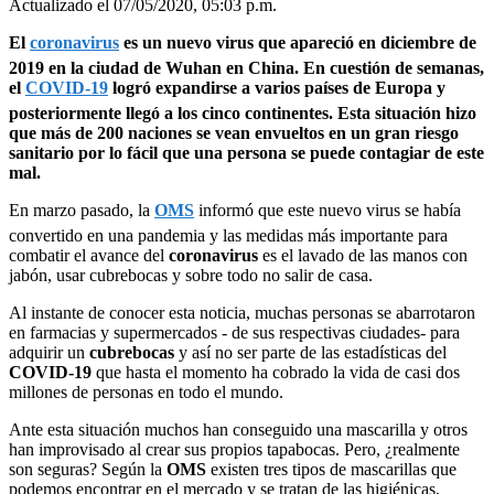
Actualizado el 07/05/2020, 05:03 p.m.
El
coronavirus
es un nuevo virus que apareció en diciembre de
2019 en la ciudad de Wuhan en China. En cuestión de semanas,
el
COVID-19
logró expandirse a varios países de Europa y
posteriormente llegó a los cinco continentes. Esta situación hizo
que más de 200 naciones se vean envueltos en un gran riesgo
sanitario por lo fácil que una persona se puede contagiar de este
mal.
En marzo pasado, la
OMS
informó que este nuevo virus se había
convertido en una pandemia y las medidas más importante para
combatir el avance del
coronavirus
es el lavado de las manos con
jabón, usar cubrebocas y sobre todo no salir de casa.
Al instante de conocer esta noticia, muchas personas se abarrotaron
en farmacias y supermercados - de sus respectivas ciudades- para
adquirir un
cubrebocas
y así no ser parte de las estadísticas del
COVID-19
que hasta el momento ha cobrado la vida de casi dos
millones de personas en todo el mundo.
Ante esta situación muchos han conseguido una mascarilla y otros
han improvisado al crear sus propios tapabocas. Pero, ¿realmente
son seguras? Según la
OMS
existen tres tipos de mascarillas que
podemos encontrar en el mercado y se tratan de las higiénicas,