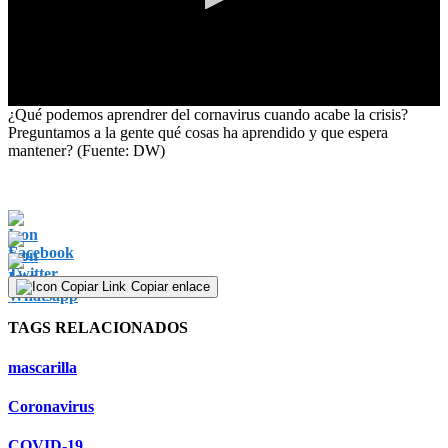
0
¿Qué podemos aprendrer del cornavirus cuando acabe la crisis?
seconds
Preguntamos a la gente qué cosas ha aprendido y que espera
of
mantener? (Fuente: DW)
1
minute,
23
seconds
Copiar enlace
TAGS RELACIONADOS
mascarilla
Coronavirus
COVID-19