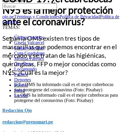
coronavirus?
N95 es la mejor protección
ojo.pe
Términos y Condiciones
Política de Privacidad
Política de
ante el coronavirus?
Cookies
TEMAS:
Según la OMS existen tres tipos de
Últimas noticias
Gisela Valcarcel
mascarillas que podemos encontrar en el
Magaly Medina
Cuto Guadalupe
mercado y se tratan de las higiénicas,
Melissa Paredes
quirúrgicas, FFP o mejor conocidas como
Ojo Show
Locomundo
N95. ¿Cuál es la mejor?
Política
Deportes
Policial
Salud
La OMS ha informado cuál es el mejor cubrebocas para
Escolar
protegerse del coronavirus (Foto: Pixabay)
Redacción Ojo
redaccion@prensmart.pe