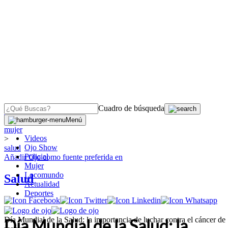
Cuadro de búsqueda
OJO
>
Menú
mujer
Videos
>
Ojo Show
salud
Policial
Añadir
Ojo
como fuente preferida en
Mujer
Locomundo
Salud
Actualidad
Deportes
Día Mundial de la Salud: la importancia de luchar contra el cáncer de
Día Mundial de la Salud: la