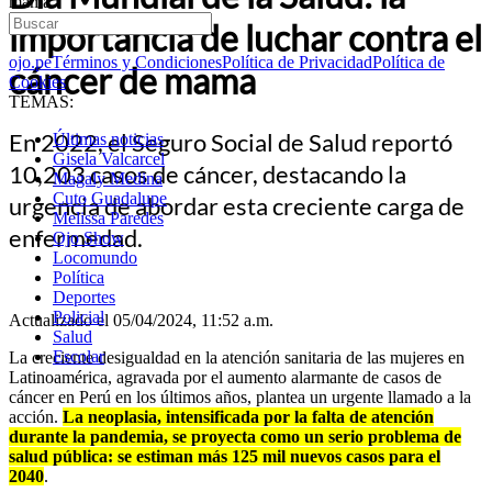
mama
importancia de luchar contra el
ojo.pe
Términos y Condiciones
Política de Privacidad
Política de
cáncer de mama
Cookies
TEMAS:
En 2022, el Seguro Social de Salud reportó
Últimas noticias
Gisela Valcarcel
10,203 casos de cáncer, destacando la
Magaly Medina
Cuto Guadalupe
urgencia de abordar esta creciente carga de
Melissa Paredes
enfermedad.
Ojo Show
Locomundo
Política
Deportes
Policial
Actualizado el 05/04/2024, 11:52 a.m.
Salud
Escolar
La creciente desigualdad en la atención sanitaria de las mujeres en
Latinoamérica, agravada por el aumento alarmante de casos de
cáncer en Perú en los últimos años, plantea un urgente llamado a la
acción.
La neoplasia, intensificada por la falta de atención
durante la pandemia, se proyecta como un serio problema de
salud pública: se estiman más 125 mil nuevos casos para el
2040
.