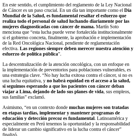
En este sentido, el cumplimiento del reglamento de la Ley Nacional
de Cáncer es un paso crucial. En un día tan importante como el
Día
Mundial de la Salud, es fundamental resaltar el esfuerzo que
realiza todo el personal de salud luchando diariamente por las
mujeres diagnosticadas con cáncer de mama.
Martín Soto
menciona que “esta lucha puede verse fortalecida institucionalmente
si el gobierno concreta, finalmente, la aprobación e implementación
de la Red Oncológica Nacional, pendiente de reglamentación
efectiva.
Las regiones siempre deben merecer nuestra atención y
esfuerzo de política pública
”.
La descentralización de la atención oncológica, con un enfoque en
la implementación de preventorios para poblaciones vulnerables, es
una estrategia clave. “No hay lucha exitosa contra el cáncer, si no es
una lucha equitativa, y
no habrá equidad en el acceso a la salud,
si seguimos esperando a que los pacientes con cáncer deban
viajar a Lima, dejando de lado sus planes de vida
, sus empleos,
sus familias” exclamó.
Asimismo, “en un contexto donde
muchas mujeres son tratadas
en etapas tardías, implementar y mantener programas de
educación y detección precoz es fundamental
. Latinoamérica y
especialmente en Perú tenemos la oportunidad y la responsabilidad
de liderar un cambio significativo en la lucha contra el cáncer”
finalizó.