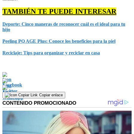
TAMBIÉN TE PUEDE INTERESAR
Deporte: Cinco maneras de reconocer cuál es el ideal para tu
hijo
Peeling PQ AGE Plus: Conoce los beneficios para la piel
Reciclaje: Tips para organizar y reciclar en casa
Copiar enlace