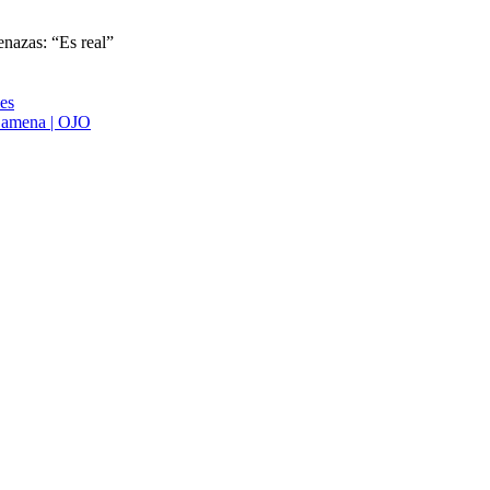
enazas: “Es real”
ies