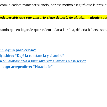
 comunicadora mantener silencio, por ese motivo aseguró que la presunt
ede percibir que este emisario viene de parte de alguien, y alguien q
icando que en lugar de querer demandar a la rubia, debería haberse some
 “Soy un poco celoso”
yashiro: “Dejé la constancia y el audio”
Villalobos: “Va a fluir otra vez el amor en esa serie”
 luego arrepentirse: “Huachafo”