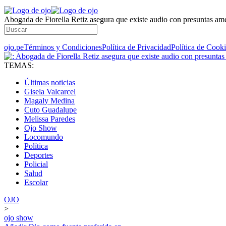
Abogada de Fiorella Retiz asegura que existe audio con presuntas am
ojo.pe
Términos y Condiciones
Política de Privacidad
Política de Cook
TEMAS:
Últimas noticias
Gisela Valcarcel
Magaly Medina
Cuto Guadalupe
Melissa Paredes
Ojo Show
Locomundo
Política
Deportes
Policial
Salud
Escolar
OJO
>
ojo show