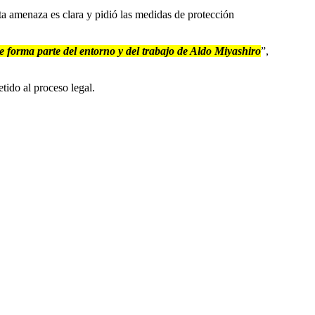
a amenaza es clara y pidió las medidas de protección
ue forma parte del entorno y del trabajo de Aldo Miyashiro
”,
tido al proceso legal.