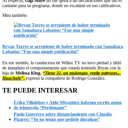
Al respecto,
Gigi Mitre
no fue ajena a las declaraciones que dio el
cantante para su programa, donde no escatimó en sus calificativos.
Mira también:
Bryan Torres se arrepiente de haber terminado con Samahara
Lobatón: “Fue una simple publicación”
En ese sentido, la conductora de Willax TV no tuvo piedad y tildó
de inmaduro el comportamiento que estaría teniendo Bryan con la
hija de
Melissa Klug.
“Tiene 32, un mulonazo, repite patrones...
Huachafo”
,
expresó la compañera de Rodrigo González.
TE PUEDE INTERESAR
Érika Villalobos y Aldo Miyashiro habrían escrito guion
de telenovela “Perdóname”
Paolo Guerrero sobre distanciamiento con Claudio
Pizarro: “Yo no tengo que pedirle disculpas”