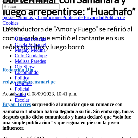
arrepentirse: “Huachafo”
luego arrepentirse: “Huachafo”
ojo.pe
Términos y Condiciones
Política de Privacidad
Política de
Cookies
La conductora de “Amor y Fuego” se refirió al
TEMAS:
comunicado que emitió el cantante en sus
Últimas noticias
Gisela Valcarcel
redes sociales y luego borró
Magaly Medina
Cuto Guadalupe
Melissa Paredes
Ojo Show
Redacción Ojo
Locomundo
Política
redaccion@prensmart.pe
Deportes
Policial
Actualizado el 08/09/2023, 10:41 p.m.
Salud
Escolar
Bryan Torres
sorprendió al anunciar que su romance con
Samahara Lobatón habría llegado a su fin. Sin embargo, horas
después quito dicho comunicado y hasta declaró que “solo fue
una simple publicación” y que seguía en pie con la joven
influencer.