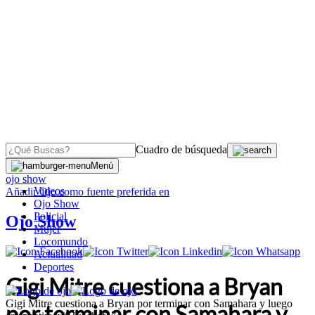
Cuadro de búsqueda
OJO
>
Menú
ojo show
Videos
Añadir
Ojo
como fuente preferida en
Ojo Show
Policial
Ojo Show
Mujer
Locomundo
Actualidad
Deportes
Gigi Mitre cuestiona a Bryan
Gigi Mitre cuestiona a Bryan por terminar con Samahara y luego
por terminar con Samahara y