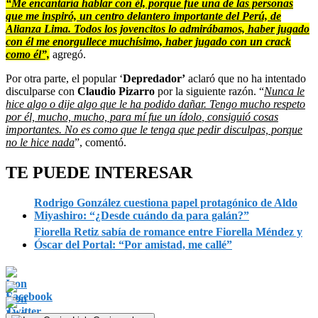
“Me encantaría hablar con él, porque fue una de las personas
que me inspiró, un centro delantero importante del Perú, de
Alianza Lima. Todos los jovencitos lo admirábamos, haber jugado
con él me enorgullece muchísimo, haber jugado con un crack
como él”,
agregó.
Por otra parte, el popular ‘
Depredador’
aclaró que no ha intentado
disculparse con
Claudio Pizarro
por la siguiente razón. “
Nunca le
hice algo o dije algo que le ha podido dañar. Tengo mucho respeto
por él, mucho, mucho, para mí fue un ídolo
, consiguió cosas
importantes. No es como que le tenga que pedir disculpas, porque
no le hice nada
”, comentó.
TE PUEDE INTERESAR
Rodrigo González cuestiona papel protagónico de Aldo
Miyashiro: “¿Desde cuándo da para galán?”
Fiorella Retiz sabía de romance entre Fiorella Méndez y
Óscar del Portal: “Por amistad, me callé”