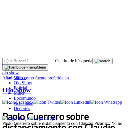
Cuadro de búsqueda
OJO
>
Menú
ojo show
Videos
Añadir
Ojo
como fuente preferida en
Ojo Show
Policial
Ojo Show
Mujer
Locomundo
Actualidad
Deportes
Paolo Guerrero sobre
Paolo Guerrero sobre distanciamiento con Claudio Pizarro: “Yo no
distanciamiento con Claudio