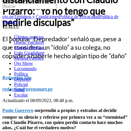
tengo que pedirle disculpas”
Pizarro: “Yo no tengo que
ojo.pe
Términos y Condiciones
Política de Privacidad
Política de
pedirle disculpas”
Cookies
TEMAS:
Últimas noticias
El popular ‘Depredador’ señaló que, pese a
Gisela Valcarcel
que considera un “ídolo” a su colega, no
Magaly Medina
Cuto Guadalupe
considera haberle hecho algún tipo de “daño”
Melissa Paredes
Ojo Show
Locomundo
Política
Redacción Ojo
Deportes
Policial
redaccion@prensmart.pe
Salud
Escolar
Actualizado el 08/09/2023, 08:48 p.m.
Paolo Guerrero
sorprendió a propios y extraños al decidir
romper su silencio y referirse por primera vez a su “enemistad”
con Claudio Pizarro, con quien perdió contacto hace muchos
años. ¿Cuál fue el verdadero motivo?