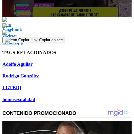
0
seconds
of
6
minutes,
Copiar enlace
4
seconds
TAGS RELACIONADOS
Adolfo Aguilar
Rodrigo González
LGTBIQ
homosexualidad