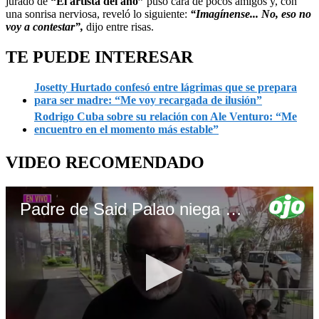
jurado de
“El artista del año”
puso cara de pocos amigos y, con
una sonrisa nerviosa, reveló lo siguiente:
“Imagínense... No, eso no
voy a contestar”,
dijo entre risas.
TE PUEDE INTERESAR
Josetty Hurtado confesó entre lágrimas que se prepara
para ser madre: “Me voy recargada de ilusión”
Rodrigo Cuba sobre su relación con Ale Venturo: “Me
encuentro en el momento más estable”
VIDEO RECOMENDADO
Padre de Said Palao niega que su hijo sea un “mantenido” y celebra reconciliación con Alejandra