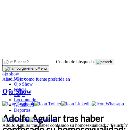
Cuadro de búsqueda
OJO
>
Menú
ojo show
Videos
Añadir
Ojo
como fuente preferida en
Ojo Show
Policial
Ojo Show
Mujer
Locomundo
Actualidad
Deportes
Adolfo Aguilar tras haber
Adolfo Aguilar tras haber confesado su homosexualidad: “‘Peluchín’
confesado su homosexualidad: