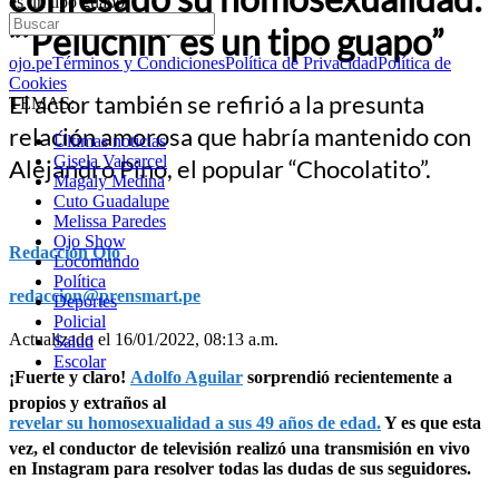
es un tipo guapo”
“‘Peluchín’ es un tipo guapo”
ojo.pe
Términos y Condiciones
Política de Privacidad
Política de
Cookies
El actor también se refirió a la presunta
TEMAS:
relación amorosa que habría mantenido con
Últimas noticias
Gisela Valcarcel
Alejandro Pino, el popular “Chocolatito”.
Magaly Medina
Cuto Guadalupe
Melissa Paredes
Ojo Show
Redacción Ojo
Locomundo
Política
redaccion@prensmart.pe
Deportes
Policial
Actualizado el 16/01/2022, 08:13 a.m.
Salud
Escolar
¡Fuerte y claro!
Adolfo Aguilar
sorprendió recientemente a
propios y extraños al
revelar su homosexualidad a sus 49 años de edad.
Y es que esta
vez, el conductor de televisión realizó una transmisión en vivo
en Instagram para resolver todas las dudas de sus seguidores.