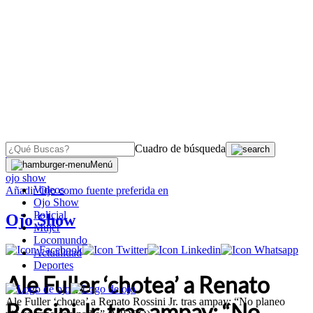
Cuadro de búsqueda
OJO
>
Menú
ojo show
Videos
Añadir
Ojo
como fuente preferida en
Ojo Show
Policial
Ojo Show
Mujer
Locomundo
Actualidad
Deportes
Ale Fuller ‘chotea’ a Renato
Ale Fuller ‘chotea’ a Renato Rossini Jr. tras ampay: “No planeo
Rossini Jr. tras ampay: “No