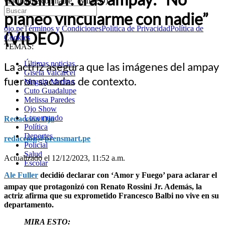
vincularme con nadie” (VIDEO)
planeo vincularme con nadie”
ojo.pe
Términos y Condiciones
Política de Privacidad
Política de
(VIDEO)
Cookies
TEMAS:
Últimas noticias
La actriz asegura que las imágenes del ampay
Gisela Valcarcel
fueron sacadas de contexto.
Magaly Medina
Cuto Guadalupe
Melissa Paredes
Ojo Show
Locomundo
Redacción Ojo
Política
Deportes
redaccion@prensmart.pe
Policial
Salud
Actualizado el 12/12/2023, 11:52 a.m.
Escolar
Ale Fuller
decidió declarar con ‘Amor y Fuego’ para aclarar el
ampay que protagonizó con Renato Rossini Jr. Además, la
actriz afirma que su exprometido Francesco Balbi no vive en su
departamento.
MIRA ESTO: