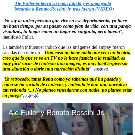
Ale Fuller entierra su boda fallida y es ampayada
besando a Renato Rossini Jr. tras juerga (VIDEO)
“
Yo soy la unica persona que vive en ese departamento, ya hace
un buen tiempo, por su puesto como plan de vida, con una pareja
visualizas, tu hogar como un lugar en conjunto, pero bueno
”,
manifestó Fuller.
La también influencer indicó que las imágenes del ampay fueron
sacadas de contexto. “
Una cosa no tiene nada que ver con la otra,
creo que lo que se ve en TV no le hace justicia a la realidad, es
muy fácil sacar de contexto una imagen, es muy facil tergiversar
una situación o darle una narración distinta
”, sostuvo.
“
Yo retrocedo, tanto Rena como yo sabemos qué ha pasado y
cómo se ha sacado de contexto, y entiendo te dan una narrativa
tan redonda (...) No planeo vincularme con nadie, no planeo estar
en pareja
”, agregó.
Ale Fuller y Renato Rossini Jr.