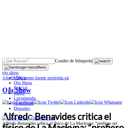
Cuadro de búsqueda
OJO
>
Menú
ojo show
Videos
Añadir
Ojo
como fuente preferida en
Ojo Show
Policial
Ojo Show
Mujer
Locomundo
Actualidad
Deportes
Alfredo Benavides critica el
Alfredo Benavides critica el físico de La Mackyna: “prefiero ser
físico de La Mackyna: “prefiero