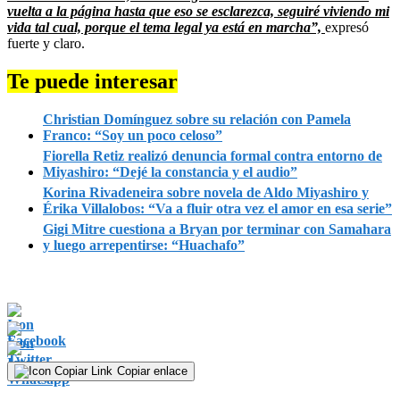
vuelta a la página hasta que eso se esclarezca, seguiré viviendo mi
vida tal cual, porque el tema legal ya está en marcha”,
expresó
fuerte y claro.
Te puede interesar
Christian Domínguez sobre su relación con Pamela
Franco: “Soy un poco celoso”
Fiorella Retiz realizó denuncia formal contra entorno de
Miyashiro: “Dejé la constancia y el audio”
Korina Rivadeneira sobre novela de Aldo Miyashiro y
Érika Villalobos: “Va a fluir otra vez el amor en esa serie”
Gigi Mitre cuestiona a Bryan por terminar con Samahara
y luego arrepentirse: “Huachafo”
Copiar enlace