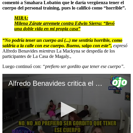
comentó a Smahara Lobatón que le daría vergüenza tener el
cuerpo del personal training, pues lo calificó como “horrible”.
MIRA:
Milena Zárate arremete contra Edwin Sierra: “llevó
una doble vida en mi propia casa”
“No podría tener un cuerpo así (...) me sentiría horrible, como
saldría a la calle con ese cuerpo. Bueno, salgo con este”,
expresó
Alfredo Benavides
mientras
La Mackyna se despedía de los
participantes de La Casa de Magaly.,
Luego continuó con:
“prefiero ser gordito que tener ese cuerpo”.
Alfredo Benavides critica el físico de La Mackyna