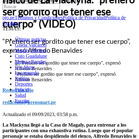
gordito que tener ese cuerpo” (VIDEO)
ser gordito que tener ese
ojo.pe
Términos y Condiciones
Política de Privacidad
Política de
cuerpo” (VIDEO)
Cookies
TEMAS:
Últimas noticias
“Prefiero ser gordito que tener ese cuerpo”,
Gisela Valcarcel
expresó Alfredo Benavides
Magaly Medina
Cuto Guadalupe
Melissa Paredes
Ojo Show
Locomundo
“Prefiero ser gordito que tener ese cuerpo”, expresó
Política
Alfredo Benavides
Deportes
Policial
Redacción Ojo
Salud
Escolar
redaccion@prensmart.pe
Actualizado el 09/09/2023, 03:58 p.m.
La Mackyna llegó a la Casa de Magaly, para entrenar a los
participantes con una exhaustiva rutina. Luego que el popular
personaje se estaba despidiendo del elenco, Alfredo Benavides le