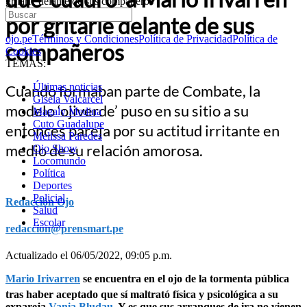
gritarle delante de sus compañeros
por gritarle delante de sus
ojo.pe
Términos y Condiciones
Política de Privacidad
Política de
compañeros
Cookies
TEMAS:
Últimas noticias
Cuando formaban parte de Combate, la
Gisela Valcarcel
modelo ‘ojiverde’ puso en su sitio a su
Magaly Medina
Cuto Guadalupe
entonces pareja por su actitud irritante en
Melissa Paredes
medio de su relación amorosa.
Ojo Show
Locomundo
Política
Deportes
Policial
Redacción Ojo
Salud
Escolar
redaccion@prensmart.pe
Actualizado el 06/05/2022, 09:05 p.m.
Mario Irivarren
se encuentra en el ojo de la tormenta pública
tras haber aceptado que sí maltrató física y psicológica a su
expareja
Vania Bludau.
Y es que sus arranques de ira no vienen