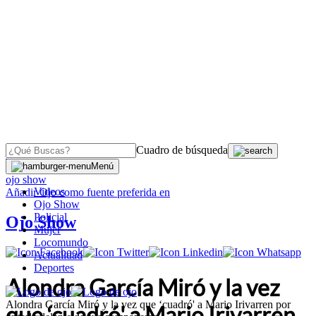
Cuadro de búsqueda
OJO
>
Menú
ojo show
Videos
Añadir
Ojo
como fuente preferida en
Ojo Show
Policial
Ojo Show
Mujer
Locomundo
Actualidad
Deportes
Alondra García Miró y la vez
Alondra García Miró y la vez que ‘cuadró' a Mario Irivarren por
que ‘cuadró' a Mario Irivarren