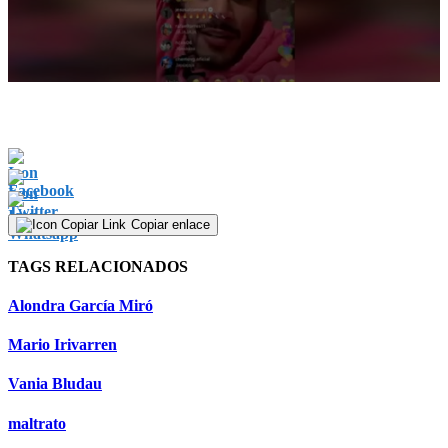
0
seconds
of
1
minute,
39
seconds
Copiar enlace
TAGS RELACIONADOS
Alondra García Miró
Mario Irivarren
Vania Bludau
maltrato