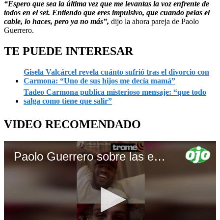
“Espero que sea la última vez que me levantas la voz enfrente de
todos en el set. Entiendo que eres impulsivo, que cuando pelas el
cable, lo haces, pero ya no más”,
dijo la ahora pareja de Paolo
Guerrero.
TE PUEDE INTERESAR
Gisela Valcárcel revela cuánto sufrió tras el divorcio con
Carmona: “Uno de sus hijos me decía mamá”
Tadeo Carmona publica misterioso mensaje: “que todo
salga como tiene que salir”
VIDEO RECOMENDADO
Paolo Guerrero sobre las escenas de besos de Alondra García Miró