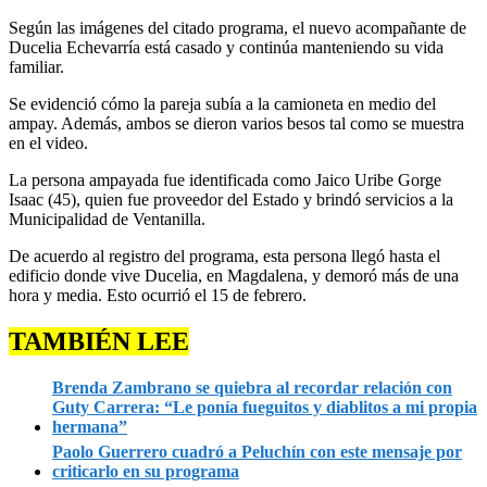
Según las imágenes del citado programa, el nuevo acompañante de
Ducelia Echevarría está casado y continúa manteniendo su vida
familiar.
Se evidenció cómo la pareja subía a la camioneta en medio del
ampay. Además, ambos se dieron varios besos tal como se muestra
en el video.
La persona ampayada fue identificada como Jaico Uribe Gorge
Isaac (45), quien fue proveedor del Estado y brindó servicios a la
Municipalidad de Ventanilla.
De acuerdo al registro del programa, esta persona llegó hasta el
edificio donde vive Ducelia, en Magdalena, y demoró más de una
hora y media. Esto ocurrió el 15 de febrero.
TAMBIÉN LEE
Brenda Zambrano se quiebra al recordar relación con
Guty Carrera: “Le ponía fueguitos y diablitos a mi propia
hermana”
Paolo Guerrero cuadró a Peluchín con este mensaje por
criticarlo en su programa