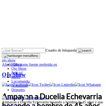
Cuadro de búsqueda
OJO
>
Menú
ojo show
Videos
Añadir
Ojo
como fuente preferida en
Ojo Show
Policial
Ojo Show
Mujer
Locomundo
Actualidad
Deportes
Ampayan a Ducelia Echevarria
Ampayan a Ducelia Echevarria besando a hombre de 45 años y que
besando a hombre de 45 años