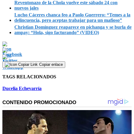
Reventonazo de la Chola vuelve este sábado 24 con
nuevos jales
Lucho Cáceres chanca feo a Paolo Guerrero: “Temes a la
delincuencia, pero aceptas trabajar para un mafioso”
Christian Domínguez reaparece en pichanga y se burla de
ampay: “Hola, sigo facturando” (VIDEO)
Copiar enlace
TAGS RELACIONADOS
Ducelia Echevarría