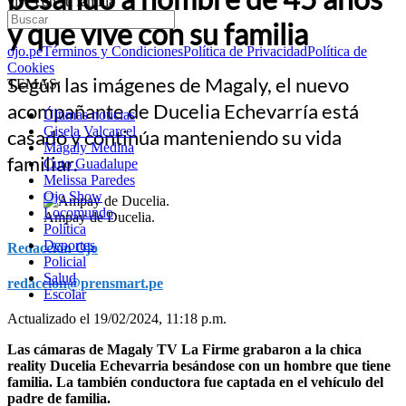
vive con su familia
y que vive con su familia
ojo.pe
Términos y Condiciones
Política de Privacidad
Política de
Cookies
Según las imágenes de Magaly, el nuevo
TEMAS:
acompañante de Ducelia Echevarría está
Últimas noticias
Gisela Valcarcel
casado y continúa manteniendo su vida
Magaly Medina
familiar.
Cuto Guadalupe
Melissa Paredes
Ojo Show
Locomundo
Ampay de Ducelia.
Política
Deportes
Redacción Ojo
Policial
Salud
redaccion@prensmart.pe
Escolar
Actualizado el 19/02/2024, 11:18 p.m.
Las cámaras de Magaly TV La Firme grabaron a la chica
reality Ducelia Echevarria besándose con un hombre que tiene
familia. La también conductora fue captada en el vehículo del
padre de familia.