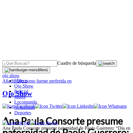
Cuadro de búsqueda
OJO
>
Menú
ojo show
Videos
Añadir
Ojo
como fuente preferida en
Ojo Show
Policial
Ojo Show
Mujer
Locomundo
Actualidad
Deportes
Ana Paula Consorte presume
Ana Paula Consorte presume paternidad de Paolo Guerrero: “Día en
paternidad de Paolo Guerrero: