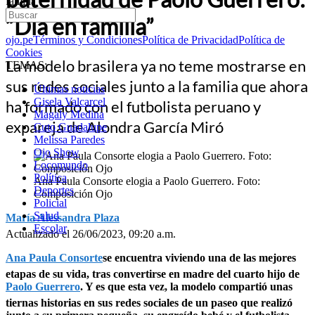
familia”
“Día en familia”
ojo.pe
Términos y Condiciones
Política de Privacidad
Política de
Cookies
La modelo brasilera ya no teme mostrarse en
TEMAS:
sus redes sociales junto a la familia que ahora
Últimas noticias
Gisela Valcarcel
ha formado con el futbolista peruano y
Magaly Medina
expareja de Alondra García Miró
Cuto Guadalupe
Melissa Paredes
Ojo Show
Locomundo
Política
Ana Paula Consorte elogia a Paolo Guerrero. Foto:
Deportes
Composición Ojo
Policial
Salud
María Alessandra Plaza
Escolar
Actualizado el 26/06/2023, 09:20 a.m.
Ana Paula Consorte
se encuentra viviendo una de las mejores
etapas de su vida, tras convertirse en madre del cuarto hijo de
Paolo Guerrero
. Y es que esta vez, la modelo compartió unas
tiernas historias en sus redes sociales de un paseo que realizó