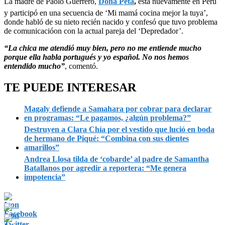
La madre de Paolo Guerrero,
Doña Peta
,
está nuevamente en Perú
y participó en una secuencia de ‘Mi mamá cocina mejor la tuya’,
donde habló de su nieto recién nacido y confesó que tuvo problema
de comunicacióon con la actual pareja del ‘Depredador’.
“La chica me atendió muy bien, pero no me entiende mucho
porque ella habla portugués y yo español. No nos hemos
entendido mucho”
, comentó.
TE PUEDE INTERESAR
Magaly defiende a Samahara por cobrar para declarar
en programas: “Le pagamos, ¿algún problema?”
Destruyen a Clara Chía por el vestido que lució en boda
de hermano de Piqué: “Combina con sus dientes
amarillos”
Andrea Llosa tilda de ‘cobarde’ al padre de Samantha
Batallanos por agredir a reportera: “Me genera
impotencia”