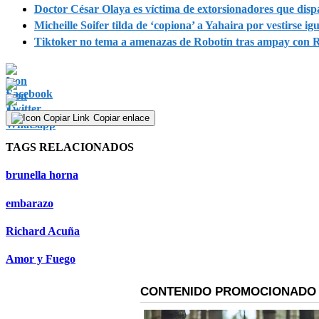
Doctor César Olaya es víctima de extorsionadores que dispar
Micheille Soifer tilda de ‘copiona’ a Yahaira por vestirse i
Tiktoker no tema a amenazas de Robotín tras ampay con R
Copiar enlace
TAGS RELACIONADOS
brunella horna
embarazo
Richard Acuña
Amor y Fuego