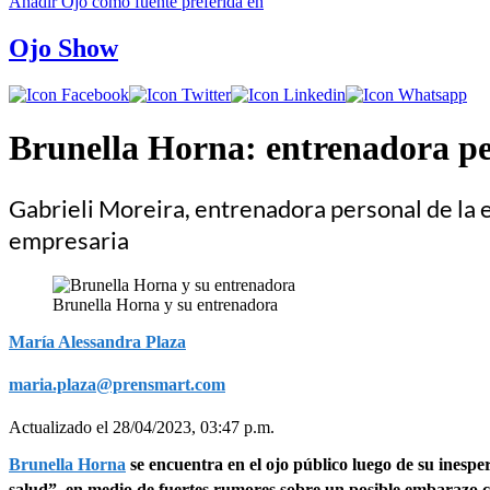
Añadir
Ojo
como fuente preferida en
Ojo Show
Brunella Horna: entrenadora pe
Gabrieli Moreira, entrenadora personal de la e
empresaria
Brunella Horna y su entrenadora
María Alessandra Plaza
maria.plaza@prensmart.com
Actualizado el 28/04/2023, 03:47 p.m.
Brunella Horna
se encuentra en el ojo público luego de su inesp
salud”, en medio de fuertes rumores sobre un posible embarazo 