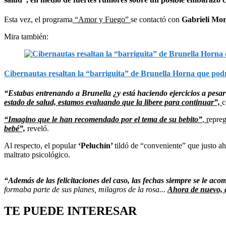
Esta vez, el programa
“Amor y Fuego”
se contactó con
Gabrieli Mor
Mira también:
Cibernautas resaltan la “barriguita” de Brunella Horna que pod
“Estabas entrenando a Brunella ¿y está haciendo ejercicios a pesar
estado de salud, estamos evaluando que la libere para continuar”,
c
“Imagino que le han recomendado por el tema de su bebito”
, r
epreg
bebé”,
reveló.
Al respecto, el popular
‘Peluchín’
tildó de “conveniente” que justo a
maltrato psicológico.
“Además de las felicitaciones del caso, las fechas siempre se le a
formaba parte de sus planes, milagros de la rosa...
Ahora de nuevo, 
TE PUEDE INTERESAR