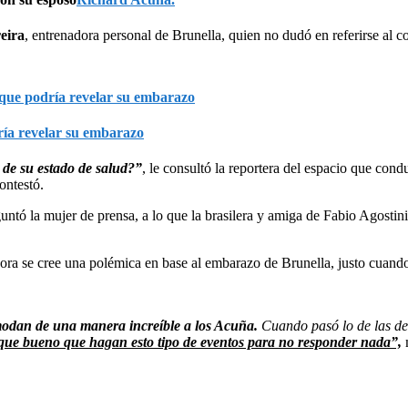
eira
, entrenadora personal de Brunella, quien no dudó en referirse al 
ría revelar su embarazo
 de su estado de salud?”
, le consultó la reportera del espacio que co
ontestó.
untó la mujer de prensa, a lo que la brasilera y amiga de Fabio Agosti
hora se cree una polémica en base al embarazo de Brunella, justo cuan
comodan de una manera increíble a los Acuña.
Cuando pasó lo de las de
que bueno que hagan esto tipo de eventos para no responder nada”,