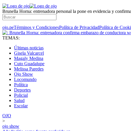
Brunella Horna: entrenadora personal la pone en evidencia y confir
ojo.pe
Términos y Condiciones
Política de Privacidad
Política de Cook
TEMAS:
Últimas noticias
Gisela Valcarcel
Magaly Medina
Cuto Guadalupe
Melissa Paredes
Ojo Show
Locomundo
Política
Deportes
Policial
Salud
Escolar
OJO
>
ojo show