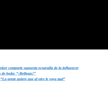
ker comparte supuesta ecografía de la influencer
 de boda: “¡Bellezas!”
“La gente quiere que al otro le vaya mal”