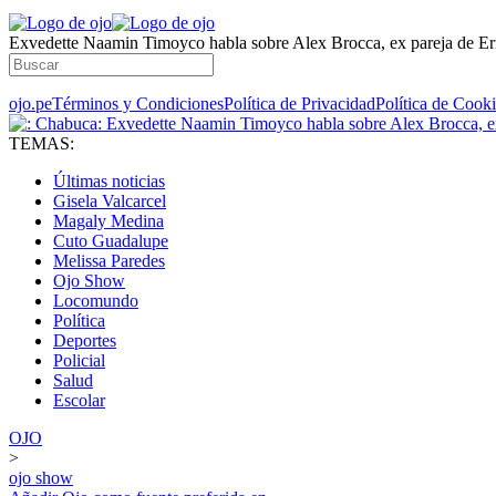
Exvedette Naamin Timoyco habla sobre Alex Brocca, ex pareja de Er
ojo.pe
Términos y Condiciones
Política de Privacidad
Política de Cook
TEMAS:
Últimas noticias
Gisela Valcarcel
Magaly Medina
Cuto Guadalupe
Melissa Paredes
Ojo Show
Locomundo
Política
Deportes
Policial
Salud
Escolar
OJO
>
ojo show