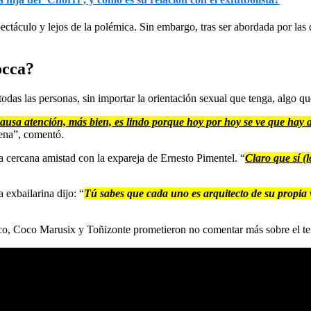
táculo y lejos de la polémica. Sin embargo, tras ser abordada por la
occa?
odas las personas, sin importar la orientación sexual que tenga, algo qu
causa atención, más bien, es lindo porque hoy por hoy se ve que hay a
pena”, comentó.
a cercana amistad con la expareja de Ernesto Pimentel. “
Claro que sí (l
 exbailarina dijo: “
Tú sabes que cada uno es arquitecto de su propia 
Coco Marusix y Toñizonte prometieron no comentar más sobre el tema 