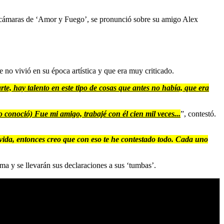
s cámaras de ‘Amor y Fuego’, se pronunció sobre su amigo Alex
e no vivió en su época artística y que era muy criticado.
rte, hay talento en este tipo de cosas que antes no había, que era
o conoció) Fue mi amigo, trabajé con él cien mil veces...
”, contestó.
vida, entonces creo que con eso te he contestado todo. Cada uno
y se llevarán sus declaraciones a sus ‘tumbas’.