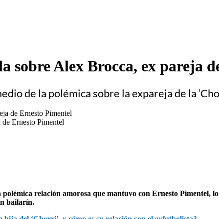
 sobre Alex Brocca, ex pareja d
io de la polémica sobre la expareja de la ‘Cho
 de Ernesto Pimentel
a polémica relación amorosa que mantuvo con Ernesto Pimentel, lo q
 bailarín.
 hija del ‘Chorri’, y cómo es su relación con el exfutbolista?