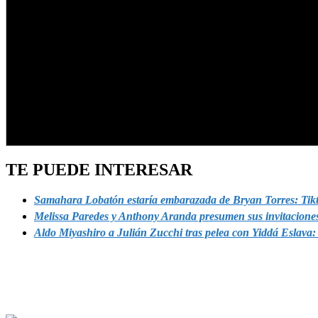
TE PUEDE INTERESAR
Samahara Lobatón estaría embarazada de Bryan Torres: Tikto
Melissa Paredes y Anthony Aranda presumen sus invitaciones
Aldo Miyashiro a Julián Zucchi tras pelea con Yiddá Eslava: 