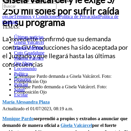
soles por sufrir caída en su programa
250 mil soles por sufrir caída
ojo.pe
Términos y Condiciones
Política de Privacidad
Política de
en su programa
Cookies
TEMAS:
Últimas noticias
La exvedette confirmó que su demanda
Gisela Valcarcel
contra GV Producciones ha sido aceptada por
Magaly Medina
Cuto Guadalupe
el Juzgado y que llegará hasta las últimas
Melissa Paredes
consecuencias
Ojo Show
Locomundo
Política
Deportes
Policial
Monique Pardo demanda a Gisela Valcárcel. Foto:
Salud
Composición Ojo
Escolar
María Alessandra Plaza
Actualizado el 01/07/2023, 08:19 a.m.
Monique Pardo
sorprendió a propios y extraños a anunciar que
demandó de manera oficial a
Gisela Valcárcel
por el fuerte