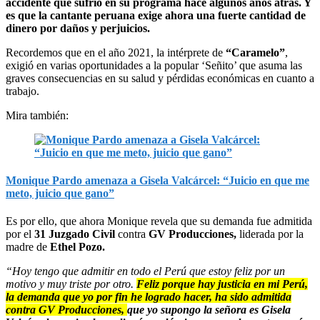
accidente que sufrió en su programa hace algunos años atrás. Y
es que la cantante peruana exige ahora una fuerte cantidad de
dinero por daños y perjuicios.
Recordemos que en el año 2021, la intérprete de
“Caramelo”
,
exigió en varias oportunidades a la popular ‘Señito’ que asuma las
graves consecuencias en su salud y pérdidas económicas en cuanto a
trabajo.
Mira también:
Monique Pardo amenaza a Gisela Valcárcel: “Juicio en que me
meto, juicio que gano”
Es por ello, que ahora Monique revela que su demanda fue admitida
por el
31 Juzgado Civil
contra
GV Producciones,
liderada por la
madre de
Ethel Pozo.
“Hoy tengo que admitir en todo el Perú que estoy feliz por un
motivo y muy triste por otro.
Feliz porque hay justicia en mi Perú,
la demanda que yo por fin he logrado hacer, ha sido admitida
contra GV Producciones,
que yo supongo la señora es Gisela