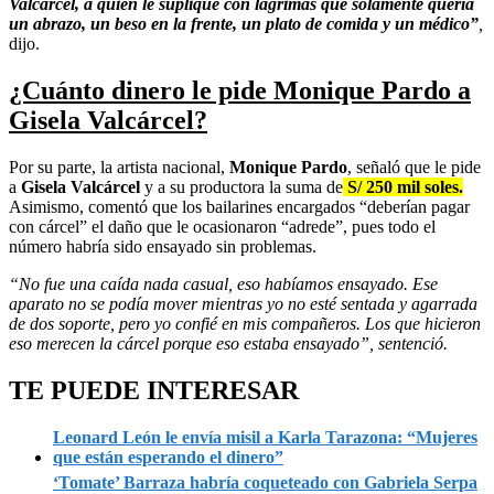
Valcárcel, a quien le supliqué con lágrimas que solamente quería
un abrazo, un beso en la frente, un plato de comida y un médico”
,
dijo.
¿Cuánto dinero le pide Monique Pardo a
Gisela Valcárcel?
Por su parte, la artista nacional,
Monique Pardo
, señaló que le pide
a
Gisela Valcárcel
y a su productora la suma de
S/ 250 mil soles.
Asimismo, comentó que los bailarines encargados “deberían pagar
con cárcel” el daño que le ocasionaron “adrede”, pues todo el
número habría sido ensayado sin problemas.
“No fue una caída nada casual, eso habíamos ensayado. Ese
aparato no se podía mover mientras yo no esté sentada y agarrada
de dos soporte, pero yo confié en mis compañeros. Los que hicieron
eso merecen la cárcel porque eso estaba ensayado”, sentenció.
TE PUEDE INTERESAR
Leonard León le envía misil a Karla Tarazona: “Mujeres
que están esperando el dinero”
‘Tomate’ Barraza habría coqueteado con Gabriela Serpa