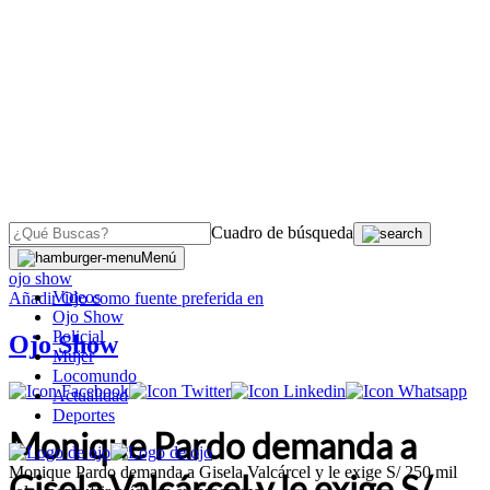
Cuadro de búsqueda
OJO
>
Menú
ojo show
Videos
Añadir
Ojo
como fuente preferida en
Ojo Show
Policial
Ojo Show
Mujer
Locomundo
Actualidad
Deportes
Monique Pardo demanda a
Monique Pardo demanda a Gisela Valcárcel y le exige S/ 250 mil
Gisela Valcárcel y le exige S/