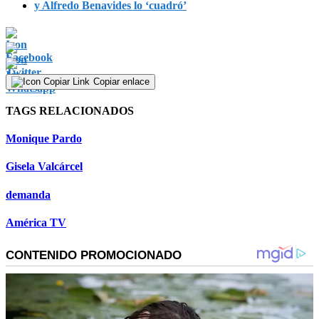
y Alfredo Benavides lo ‘cuadró’
Copiar enlace
TAGS RELACIONADOS
Monique Pardo
Gisela Valcárcel
demanda
América TV