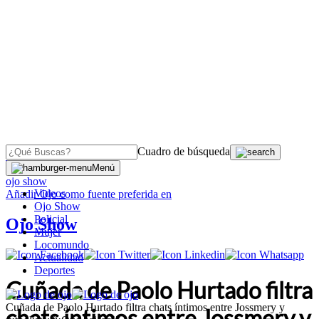
Cuadro de búsqueda
OJO
>
Menú
ojo show
Videos
Añadir
Ojo
como fuente preferida en
Ojo Show
Policial
Ojo Show
Mujer
Locomundo
Actualidad
Deportes
Cuñada de Paolo Hurtado filtra
Cuñada de Paolo Hurtado filtra chats íntimos entre Jossmery y
chats íntimos entre Jossmery y