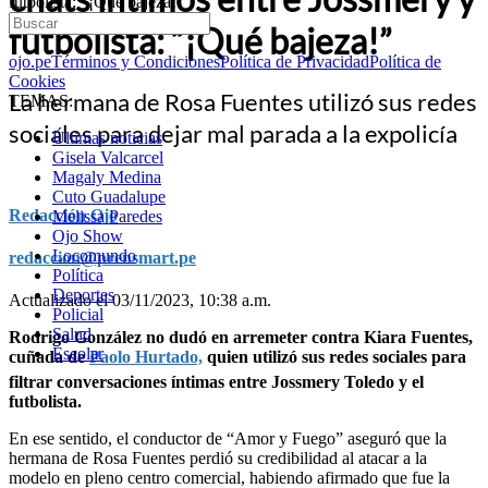
futbolista: “¡Qué bajeza!”
futbolista: “¡Qué bajeza!”
ojo.pe
Términos y Condiciones
Política de Privacidad
Política de
Cookies
La hermana de Rosa Fuentes utilizó sus redes
TEMAS:
sociales para dejar mal parada a la expolicía
Últimas noticias
Gisela Valcarcel
Magaly Medina
Cuto Guadalupe
Redacción Ojo
Melissa Paredes
Ojo Show
Locomundo
redaccion@prensmart.pe
Política
Deportes
Actualizado el 03/11/2023, 10:38 a.m.
Policial
Salud
Rodrigo González no dudó en arremeter contra Kiara Fuentes,
Escolar
cuñada de
Paolo Hurtado,
quien utilizó sus redes sociales para
filtrar conversaciones íntimas entre Jossmery Toledo y el
futbolista.
En ese sentido, el conductor de “Amor y Fuego” aseguró que la
hermana de Rosa Fuentes perdió su credibilidad al atacar a la
modelo en pleno centro comercial, habiendo afirmado que fue la