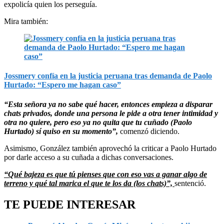
expolicía quien los perseguía.
Mira también:
Jossmery confía en la justicia peruana tras demanda de Paolo
Hurtado: “Espero me hagan caso”
“Esta señora ya no sabe qué hacer, entonces empieza a disparar
chats privados, donde una persona le pide a otra tener intimidad y
otra no quiere, pero eso ya no quita que tu cuñado (Paolo
Hurtado) sí quiso en su momento”,
comenzó diciendo.
Asimismo, González también aprovechó la criticar a Paolo Hurtado
por darle acceso a su cuñada a dichas conversaciones.
“Qué bajeza es que tú pienses que con eso vas a ganar algo de
terreno y qué tal marica el que te los da (los chats)”,
sentenció.
TE PUEDE INTERESAR