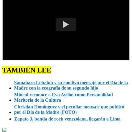
TAMBIÉN LEE
Samahara Lobaton y su emotivo mensaje por el Día de la
Madre con la ecografía de su segundo hijo
Mincul reconoce a Eva Ayllón como Personalidad
Meritoria de la Cultura
Christian Domínguez y el peculiar mensaje que publicó
por el Día de la Madre (FOTO)
Zapato 3, banda de rock venezolana, llegarán a Lima