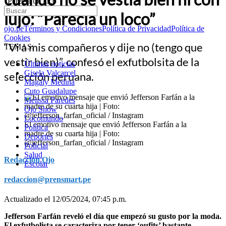
“Parecía un loco”
lujo: “Parecía un loco”
ojo.pe
Términos y Condiciones
Política de Privacidad
Política de
Cookies
“Vi a mis compañeros y dije no (tengo que
TEMAS:
vestir bien)”, confesó el exfutbolsita de la
Últimas noticias
Gisela Valcarcel
selección peruana.
Magaly Medina
Cuto Guadalupe
Melissa Paredes
Ojo Show
Locomundo
El emotivo mensaje que envió Jefferson Farfán a la
Política
madre de su cuarta hija | Foto:
Deportes
@jefferson_farfan_oficial / Instagram
Policial
Salud
Redacción Ojo
Escolar
redaccion@prensmart.pe
Actualizado el 12/05/2024, 07:45 p.m.
Jefferson Farfán reveló el día que empezó su gusto por la moda.
El exfutbolista se caracteriza por tener ‘oufits’ bastante