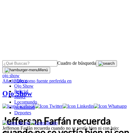
Cuadro de búsqueda
OJO
>
Menú
ojo show
Videos
Añadir
Ojo
como fuente preferida en
Ojo Show
Policial
Ojo Show
Mujer
Locomundo
Actualidad
Deportes
Jefferson Farfán recuerda
Jefferson Farfán recuerda cuando no se vestía bien ni con lujo:
cuando no se vestía bien ni con