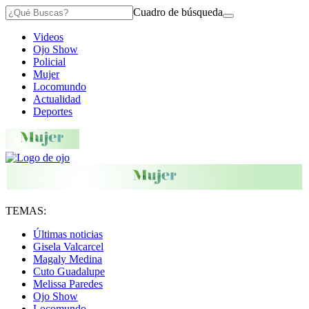
Cuadro de búsqueda
Videos
Ojo Show
Policial
Mujer
Locomundo
Actualidad
Deportes
TEMAS:
Últimas noticias
Gisela Valcarcel
Magaly Medina
Cuto Guadalupe
Melissa Paredes
Ojo Show
Locomundo