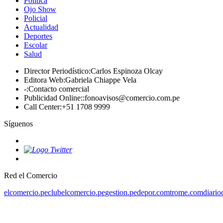
Política
Ojo Show
Policial
Actualidad
Deportes
Escolar
Salud
Director Periodístico
:
Carlos Espinoza Olcay
Editora Web
:
Gabriela Chiappe Vela
-
:
Contacto comercial
Publicidad Online:
:
fonoavisos@comercio.com.pe
Call Center
:
+51 1708 9999
Síguenos
Red el Comercio
elcomercio.pe
clubelcomercio.pe
gestion.pe
depor.com
trome.com
diario