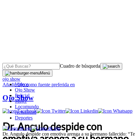
Cuadro de búsqueda
OJO
>
Menú
ojo show
Videos
Añadir
Ojo
como fuente preferida en
Ojo Show
Policial
Ojo Show
Mujer
Locomundo
Actualidad
Deportes
Dr. Angulo despide con
Dr. Angulo despide con emotiva arenga a su hermano fallecido: “Te
emotiva arenga a su hermano