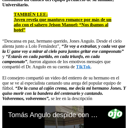
Universitario.
TAMBIÉN LEE:
Joven revela que mantuvo romance por más de un
año con el salsero Jeison Manuel: “Nos íbamos al
hotel”
“Descansa en paz, hermano querido, Jones Angulo. Desde el cielo
alienta junto a Lolo Fernández”
,
“Te voy a extrañar, y cada vez que
la U gane voy a mirar al cielo para juntos gritar ese campeonato”
y
“Estarás en cada partido, en cada triunfo, en cada
campeonato”
, fueron algunos de los emotivos mensajes que
compartió el Dr. Angulo en su cuenta de
TikTok
.
El consejero compartió un video del entierro de su hermano en el
que se ve al especialista cantando una arega del popular equipo de
fútbol.
“De la cuna al cajón crema, me decía mi hermano Jones. Y
quiso morir con la bandera del centenario y cantando.
Volveremos, volveremos”,
se lee en la descripción
Tomás Angulo despide con emotiva arenga a su hermano fallecido