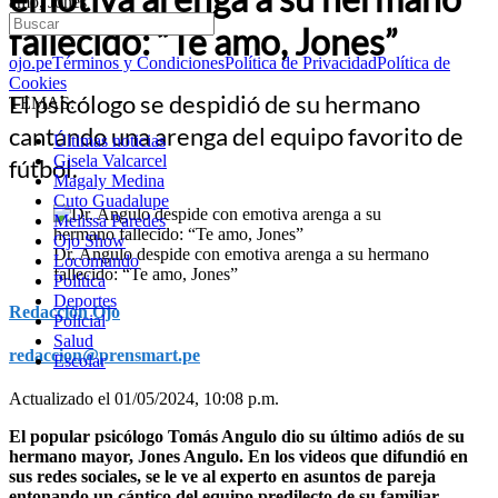
amo, Jones”
fallecido: “Te amo, Jones”
ojo.pe
Términos y Condiciones
Política de Privacidad
Política de
Cookies
El psicólogo se despidió de su hermano
TEMAS:
cantando una arenga del equipo favorito de
Últimas noticias
Gisela Valcarcel
fútbol.
Magaly Medina
Cuto Guadalupe
Melissa Paredes
Ojo Show
Dr. Angulo despide con emotiva arenga a su hermano
Locomundo
fallecido: “Te amo, Jones”
Política
Deportes
Redacción Ojo
Policial
Salud
redaccion@prensmart.pe
Escolar
Actualizado el 01/05/2024, 10:08 p.m.
El popular psicólogo Tomás Angulo dio su último adiós de su
hermano mayor, Jones Angulo. En los videos que difundió en
sus redes sociales, se le ve al experto en asuntos de pareja
entonando un cántico del equipo predilecto de su familiar,