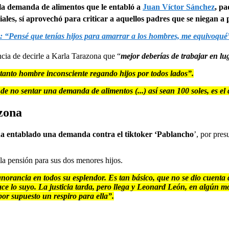
la demanda de alimentos que le entabló a
Juan Víctor Sánchez
, pa
les, sí aprovechó para criticar a aquellos padres que se niegan a 
: “Pensé que tenías hijos para amarrar a los hombres, me equivoqué
ncia de decirle a Karla Tarazona que “
mejor deberías de trabajar en lug
tanto hombre inconsciente regando hijos por todos lados”.
 de no sentar una demanda de alimentos (...) así sean 100 soles, es el
zona
a entablado una demanda contra el tiktoker ‘Pablancho
’, por pres
a pensión para sus dos menores hijos.
ignorancia en todos su esplendor. Es tan básico, que no se dio cuen
 hace lo suyo. La justicia tarda, pero llega y Leonard León, en algún
por supuesto un respiro para ella”.