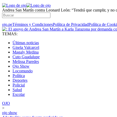
Andrea San Martín contra Leonard León: “Tendrá que cumplir, y no qu
ojo.pe
Términos y Condiciones
Política de Privacidad
Política de Cook
TEMAS:
Últimas noticias
Gisela Valcarcel
Magaly Medina
Cuto Guadalupe
Melissa Paredes
Ojo Show
Locomundo
Política
Deportes
Policial
Salud
Escolar
OJO
>
ojo show