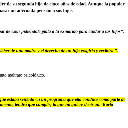
dre de su segunda hija de cinco años de edad. Aunque la popular
pasar un adecuada pensión a sus hijos.
”
ar de estar pidiéndole plata a tu exmarido para cuidar a tus hijos”.
 deber de una madre y el derecho de un hijo exigirlo y recibirlo”.
unto maltrato psicológico.
ta que estaba sentado en un programa que ella conduce como parte de
 momento, tendrá que cumplir; lo que no quiere decir que Karla