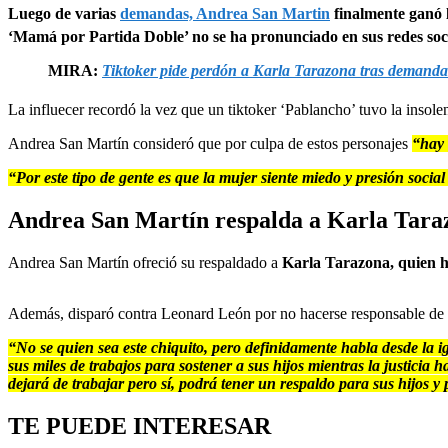
Luego de varias
demandas, Andrea San Martin
finalmente ganó 
‘Mamá por Partida Doble’ no se ha pronunciado en sus redes socia
MIRA:
Tiktoker pide perdón a Karla Tarazona tras demanda
La influecer recordó la vez que un tiktoker ‘Pablancho’ tuvo la insole
Andrea San Martín consideró que por culpa de estos personajes
“hay 
“Por este tipo de gente es que la mujer siente miedo y presión social
Andrea San Martín respalda a Karla Tara
Andrea San Martín ofreció su respaldado a
Karla Tarazona, quien h
Además, disparó contra Leonard León por no hacerse responsable de l
“No se quien sea este chiquito, pero definidamente habla desde la 
sus miles de trabajos para sostener a sus hijos mientras la justicia
dejará de trabajar pero sí, podrá tener un respaldo para sus hijos y 
TE PUEDE INTERESAR