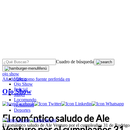
Cuadro de búsqueda
OJO
>
Menú
ojo show
Videos
Añadir
Ojo
como fuente preferida en
Ojo Show
Policial
Ojo Show
Mujer
Locomundo
Actualidad
Deportes
El romántico saludo de Ale
El romántico saludo de Ale Venturo por el cumpleaños 31 de Rodrigo
Venturo por el cumpleaños 31