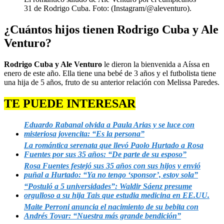
31 de Rodrigo Cuba. Foto: (Instagram/@aleventuro).
¿Cuántos hijos tienen Rodrigo Cuba y Ale
Venturo?
Rodrigo Cuba y Ale Venturo
le dieron la bienvenida a Aíssa en
enero de este año. Ella tiene una bebé de 3 años y el futbolista tiene
una hija de 5 años, fruto de su anterior relación con Melissa Paredes.
TE PUEDE INTERESAR
Eduardo Rabanal olvida a Paula Arias y se luce con
misteriosa jovencita: “Es la persona”
La romántica serenata que llevó Paolo Hurtado a Rosa
Fuentes por sus 35 años: “De parte de su esposo”
Rosa Fuentes festejó sus 35 años con sus hijos y envió
puñal a Hurtado: “Ya no tengo ‘sponsor’, estoy sola”
“Postuló a 5 universidades”: Waldir Sáenz presume
orgulloso a su hija Tais que estudia medicina en EE.UU.
Maite Perroni anuncia el nacimiento de su bebita con
Andrés Tovar: “Nuestra más grande bendición”