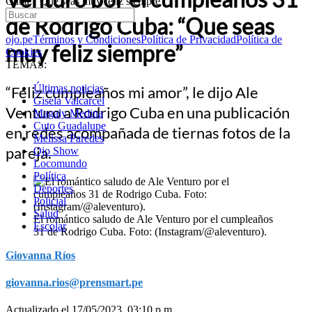
Cuba: “Que seas muy feliz siempre”
de Rodrigo Cuba: “Que seas
ojo.pe
Términos y Condiciones
Política de Privacidad
Política de
muy feliz siempre”
Cookies
TEMAS:
Últimas noticias
“Feliz cumpleaños mi amor”, le dijo Ale
Gisela Valcarcel
Venturo a Rodrigo Cuba en una publicación
Magaly Medina
Cuto Guadalupe
en redes acompañada de tiernas fotos de la
Melissa Paredes
pareja.
Ojo Show
Locomundo
Política
Deportes
Policial
Salud
El romántico saludo de Ale Venturo por el cumpleaños
Escolar
31 de Rodrigo Cuba. Foto: (Instagram/@aleventuro).
Giovanna Ríos
giovanna.rios@prensmart.pe
Actualizado el 17/05/2023, 03:10 p.m.