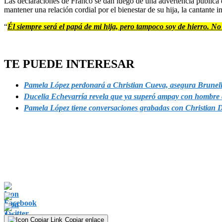
Las declaraciones de Franco se dan luego de una advertencia pública 
mantener una relación cordial por el bienestar de su hija, la cantante i
“
Él siempre será el papá de mi hija, pero tampoco soy de hierro. N
TE PUEDE INTERESAR
Pamela López perdonará a Christian Cueva, asegura Brunell
Ducelia Echevarría revela que ya superó ampay con hombre c
Pamela López tiene conversaciones grabadas con Christian 
Copiar enlace