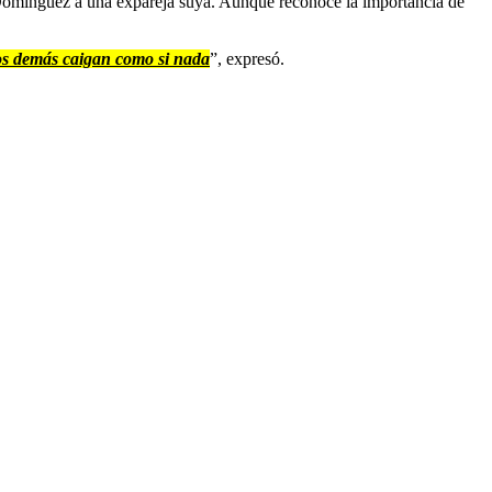
e Domínguez a una expareja suya. Aunque reconoce la importancia de
los demás caigan como si nada
”, expresó.