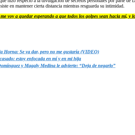
que hizo respecto a la divulgación de secretos personales por parte d
nsiste en mantener cierta distancia mientras resguarda su intimidad.
o me voy a quedar esperando a que todos los golpes sean hacia mí, y 
a Horna: Se va dar, pero no me gustaría (VIDEO)
asado: estoy enfocada en mí y en mi hija
Domínguez y Magaly Medina le advierte: “Deja de negarlo”