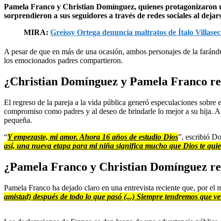
Pamela Franco y Christian Domínguez, quienes protagonizaron un 
sorprendieron a sus seguidores a través de redes sociales al dejar
MIRA:
Greissy Ortega denuncia maltratos de Ítalo Villase
A pesar de que en más de una ocasión, ambos personajes de la farándu
los emocionados padres compartieron.
¿Christian Domínguez y Pamela Franco ret
El regreso de la pareja a la vida pública generó especulaciones sobre 
compromiso como padres y al deseo de brindarle lo mejor a su hija. A
pequeña.
“
Y empezaste, mi amor. Ahora 16 años de estudio Dios
”, escribió D
así, una nueva etapa para mi niña significa mucho que Dios te guie
¿Pamela Franco y Christian Domínguez re
Pamela Franco ha dejado claro en una entrevista reciente que, por el m
amistad) después de todo lo que pasó (...) Siempre tendremos que ve