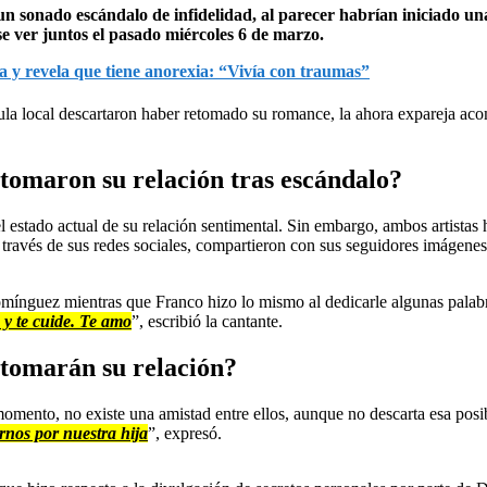
sonado escándalo de infidelidad, al parecer habrían iniciado una
se ver juntos el pasado miércoles 6 de marzo.
ca y revela que tiene anorexia: “Vivía con traumas”
la local descartaron haber retomado su romance, la ahora expareja aco
omaron su relación tras escándalo?
el estado actual de su relación sentimental. Sin embargo, ambos artista
 través de sus redes sociales, compartieron con sus seguidores imágene
omínguez mientras que Franco hizo lo mismo al dedicarle algunas palabra
 y te cuide. Te amo
”, escribió la cantante.
tomarán su relación?
omento, no existe una amistad entre ellos, aunque no descarta esa posibi
rnos por nuestra hija
”, expresó.