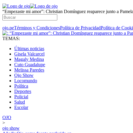
“Empezaste mi amor”: Christian Domínguez reaparece junto a Pamela
ojo.pe
Términos y Condiciones
Política de Privacidad
Política de Cook
TEMAS:
Últimas noticias
Gisela Valcarcel
Magaly Medina
Cuto Guadalupe
Melissa Paredes
Ojo Show
Locomundo
Política
Deportes
Policial
Salud
Escolar
OJO
>
ojo show