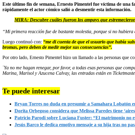
Este último fin de semana, Ernesto Pimentel fue víctima de una fa
rápidamente el actor cómico salió a desmentir esta información.
MIRA:
Descubre cuáles fueron los ampays que estremecieron 
“Mi primera reacción fue de bastante molestia, porque si no hubier
Luego continuó con:
“me di cuenta de que el usuario que había subi
bromas, pero deben de medir mejor sus consecuencias”.
Por otro lado, Ernesto Pimentel hizo un llamado a las personas que com
¨Ya no me hagan renegar, por favor, a todas esas personas que compa
Marina, Marisol y Azucena Calvay, las entradas están en Ticketmaste
Te puede interesar
Bryan Torres no duda en presumir a Samahara Lobatón en
Dorita Orbegoso considera que Melissa Paredes tiene ‘aires 
Patricio Parodi sobre Luciana Fuster: “El matrimonio no e
Jesús Barco le dedica emotivo mensaje a su hija tras no p