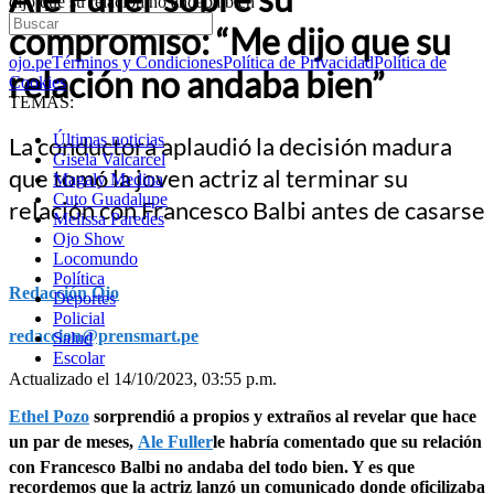
dijo que su relación no andaba bien”
compromiso: “Me dijo que su
ojo.pe
Términos y Condiciones
Política de Privacidad
Política de
relación no andaba bien”
Cookies
TEMAS:
Últimas noticias
La conductora aplaudió la decisión madura
Gisela Valcarcel
que tomó la joven actriz al terminar su
Magaly Medina
Cuto Guadalupe
relación con Francesco Balbi antes de casarse
Melissa Paredes
Ojo Show
Locomundo
Política
Redacción Ojo
Deportes
Policial
redaccion@prensmart.pe
Salud
Escolar
Actualizado el 14/10/2023, 03:55 p.m.
Ethel Pozo
sorprendió a propios y extraños al revelar que hace
un par de meses,
Ale Fuller
le habría comentado que su relación
con Francesco Balbi no andaba del todo bien. Y es que
recordemos que la actriz lanzó un comunicado donde oficilizaba