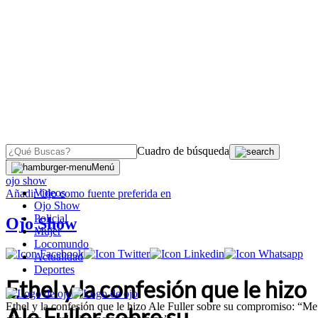
Cuadro de búsqueda
OJO
>
Menú
ojo show
Videos
Añadir
Ojo
como fuente preferida en
Ojo Show
Policial
Ojo Show
Mujer
Locomundo
Actualidad
Deportes
Ethel y la confesión que le hizo
Ethel y la confesión que le hizo Ale Fuller sobre su compromiso: “Me
Ale Fuller sobre su