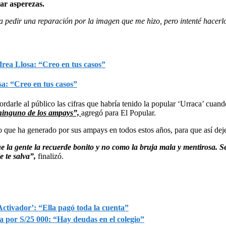
ar asperezas.
da pedir una reparación por la imagen que me hizo, pero intenté hace
a: “Creo en tus casos”
ordarle al público las cifras que habría tenido la popular ‘Urraca’ cu
 ninguno de los ampays”,
agregó para El Popular.
o que ha generado por sus ampays en todos estos años, para que así deje
e la gente la recuerde bonito y no como la bruja mala y mentirosa. Se
e te salva”,
finalizó.
‘Activador’: “Ella pagó toda la cuenta”
 por S/25 000: “Hay deudas en el colegio”