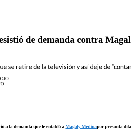
desistió de demanda contra Maga
e se retire de la televisión y así deje de “conta
JO
irió a la demanda que le entabló a
Magaly Medina
por presunta dif