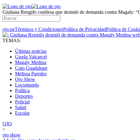
Giuliana Rengifo confiesa que desistió de demanda contra Magaly: “G
ojo.pe
Términos y Condiciones
Política de Privacidad
Política de Cook
TEMAS:
Últimas noticias
Gisela Valcarcel
Magaly Medina
Cuto Guadalupe
Melissa Paredes
Ojo Show
Locomundo
Política
Deportes
Policial
Salud
Escolar
OJO
>
ojo show