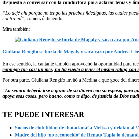
dispuesta a conversar con la conductora para aclarar temas y lim
“Lo dejé ahí porque no tengo las pruebas fidedignas, las cuales pue
contra mí”,
comenzó diciendo.
Mira también:
Giuliana Rengifo se burla de Magaly y saca cara por Andrea Llos
En ese sentido, la cantante también aprovechó la oportunidad para rec
conmigo fue casi un mes, no ha vuelto a tener el mismo rating con
Por otra parte, Giuliana Rengifo invitó a Medina a que goce del diner
“
La señora debería irse a gozar de su dinero con su esposo, para qu
apoya esas cosas, pero bueno, como te digo, de justicia de Dios nadi
TE PUEDE INTERESAR
Socios de club tildan de ‘bataclana’ a Melissa y delatan al 
Madre del hijo ‘no reconocido’ de Renato Tapia lo demanda