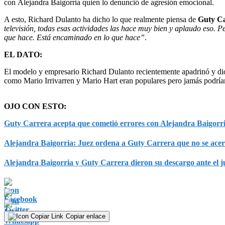
con Alejandra Baigorria quien lo denunció de agresión emocional.
A esto, Richard Dulanto ha dicho lo que realmente piensa de
Guty C
televisión, todas esas actividades las hace muy bien y aplaudo eso. 
que hace. Está encaminado en lo que hace”
.
EL DATO:
El modelo y empresario Richard Dulanto recientemente apadrinó y dio
como Mario Irrivarren y Mario Hart eran populares pero jamás podrían
OJO CON ESTO:
Guty Carrera acepta que cometió errores con Alejandra Baigorr
Alejandra Baigorria: Juez ordena a Guty Carrera que no se ace
Alejandra Baigorria y Guty Carrera dieron su descargo ante el
Copiar enlace