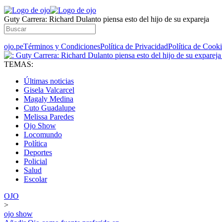
​Guty Carrera: Richard Dulanto piensa esto del hijo de su expareja
ojo.pe
Términos y Condiciones
Política de Privacidad
Política de Cook
TEMAS:
Últimas noticias
Gisela Valcarcel
Magaly Medina
Cuto Guadalupe
Melissa Paredes
Ojo Show
Locomundo
Política
Deportes
Policial
Salud
Escolar
OJO
>
ojo show