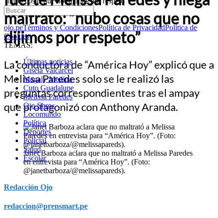
“hubo cosas que no dijimos por respeto”
maltrato: “hubo cosas que no
ojo.pe
Términos y Condiciones
Política de Privacidad
Política de
dijimos por respeto”
Cookies
TEMAS:
Últimas noticias
La conductora de “América Hoy” explicó que a
Gisela Valcarcel
Melissa Paredes solo se le realizó las
Magaly Medina
Cuto Guadalupe
preguntas correspondientes tras el ampay
Melissa Paredes
que protagonizó con Anthony Aranda.
Ojo Show
Locomundo
Política
Deportes
Policial
Salud
Janet Barboza aclara que no maltrató a Melissa Paredes
Escolar
en entrevista para “América Hoy”. (Foto:
@janetbarboza/@melissapareds).
Redacción Ojo
redaccion@prensmart.pe