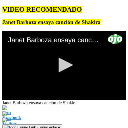
VIDEO RECOMENDADO
Janet Barboza ensaya canción de Shakira
Janet Barboza ensaya canción de Shakira
0
Janet Barboza ensaya canción de Shakira
seconds
of
0
seconds
Copiar enlace