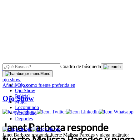
Cuadro de búsqueda
OJO
>
Menú
ojo show
Videos
Añadir
Ojo
como fuente preferida en
Ojo Show
Policial
Ojo Show
Mujer
Locomundo
Actualidad
Deportes
Janet Barboza responde
Janet Barboza responde fuerte Melissa Paredes y niega maltrato:
fuerte Melissa Paredes y niega