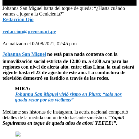
0
Johanna San Miguel harta del toque de queda: “¿Hasta cuándo
seconds
vamos a jugar a la Cenicienta?”
of
Redacción Ojo
0
seconds
redaccion@prensmart.pe
Actualizado el 02/08/2021, 02:45 p.m.
Johanna San Miguel
no está para nada contenta con la
inmovilización social estricta de 12:00 m. a 4:00 a.m para las
regiones con nivel de alerta alto, entre ellas Lima, la cual estará
vigente hasta el 22 de agosto de este año. La conductora de
televisión demostró su fastidio a través de las redes.
MIRA:
Johanna San Miguel vivió sismo en Piura: “solo nos
queda rezar por las víctimas”
Mediante sus historias de Instagram, la actriz nacional compartió
detalles de la medida con un texto bastante sarcástico:
“Yupiii!
Seguiremos en toque de queda años de años! YEEEE!”.