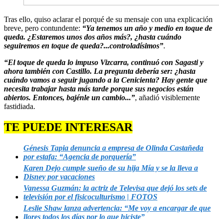
Tras ello, quiso aclarar el porqué de su mensaje con una explicación
breve, pero contundente:
“Ya tenemos un año y medio en toque de
queda. ¿Estaremos unos dos años más?, ¿hasta cuándo
seguiremos en toque de queda?...controladísimos”
.
“El toque de queda lo impuso Vizcarra, continuó con Sagasti y
ahora también con Castillo. La pregunta debería ser: ¿hasta
cuándo vamos a seguir jugando a la Cenicienta? Hay gente que
necesita trabajar hasta más tarde porque sus negocios están
abiertos. Entonces, bajénle un cambio...”
, añadió visiblemente
fastidiada.
TE PUEDE INTERESAR
Génesis Tapia denuncia a empresa de Olinda Castañeda
por estafa: “Agencia de porquería”
Karen Dejo cumple sueño de su hija Mía y se la lleva a
Disney por vacaciones
Vanessa Guzmán: la actriz de Televisa que dejó los sets de
televisión por el fisicoculturismo | FOTOS
Leslie Shaw lanza advertencia: “Me voy a encargar de que
llores todos los días por lo que hiciste”