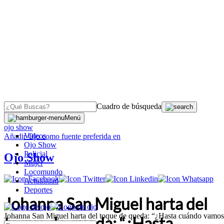
Cuadro de búsqueda
OJO
>
Menú
ojo show
Videos
Añadir
Ojo
como fuente preferida en
Ojo Show
Policial
Ojo Show
Mujer
Locomundo
Actualidad
Deportes
Johanna San Miguel harta del
Johanna San Miguel harta del toque de queda: “¿Hasta cuándo vamos 
toque de queda: “¿Hasta