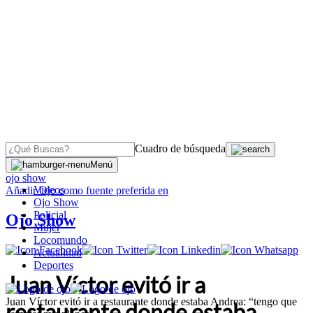
Cuadro de búsqueda
OJO
>
Menú
ojo show
Videos
Añadir
Ojo
como fuente preferida en
Ojo Show
Policial
Ojo Show
Mujer
Locomundo
Actualidad
Deportes
Juan Víctor evitó ir a
Juan Víctor evitó ir a restaurante donde estaba Andrea: “tengo que
restaurante donde estaba