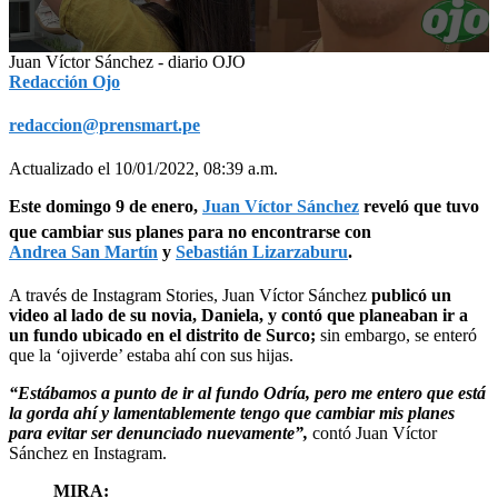
0
Juan Víctor Sánchez - diario OJO
seconds
Redacción Ojo
of
43
redaccion@prensmart.pe
seconds
Actualizado el 10/01/2022, 08:39 a.m.
Este domingo 9 de enero,
Juan Víctor Sánchez
reveló que tuvo
que cambiar sus planes para no encontrarse con
Andrea San Martín
y
Sebastián Lizarzaburu
.
A través de Instagram Stories, Juan Víctor Sánchez
publicó un
video al lado de su novia, Daniela, y contó que planeaban ir a
un fundo ubicado en el distrito de Surco;
sin embargo, se enteró
que la ‘ojiverde’ estaba ahí con sus hijas.
“Estábamos a punto de ir al fundo Odría, pero me entero que está
la gorda ahí y lamentablemente tengo que cambiar mis planes
para evitar ser denunciado nuevamente”,
contó Juan Víctor
Sánchez en Instagram.
MIRA: