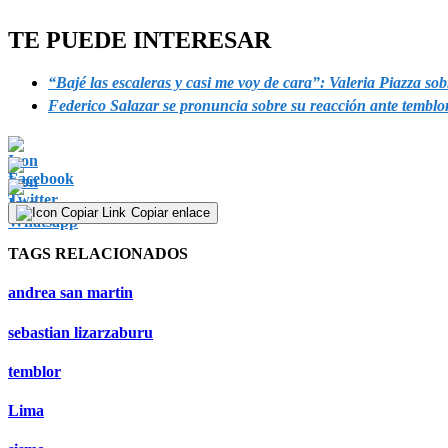
TE PUEDE INTERESAR
“Bajé las escaleras y casi me voy de cara”: Valeria Piazza so
Federico Salazar se pronuncia sobre su reacción ante temblor 
Copiar enlace
TAGS RELACIONADOS
andrea san martin
sebastian lizarzaburu
temblor
Lima