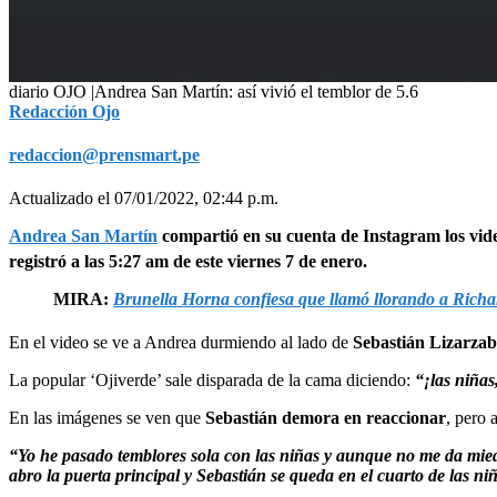
0
diario OJO |Andrea San Martín: así vivió el temblor de 5.6
seconds
Redacción Ojo
of
1
redaccion@prensmart.pe
minute,
26
seconds
Volume
Actualizado el 07/01/2022, 02:44 p.m.
90%
Andrea San Martín
compartió en su cuenta de Instagram los vide
registró a las 5:27 am de este viernes 7 de enero.
MIRA:
Brunella Horna confiesa que llamó llorando a Richa
En el video se ve a Andrea durmiendo al lado de
Sebastián Lizarza
La popular ‘Ojiverde’ sale disparada de la cama diciendo:
“¡las niñas
En las imágenes se ven que
Sebastián demora en reaccionar
, pero 
“Yo he pasado temblores sola con las niñas y aunque no me da mied
abro la puerta principal y Sebastián se queda en el cuarto de las ni