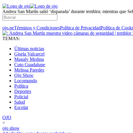
Andrea San Martín salió ‘disparada’ durante temblor, mientras que Seb
ojo.pe
Términos y Condiciones
Política de Privacidad
Política de Cook
TEMAS:
Últimas noticias
Gisela Valcarcel
Magaly Medina
Cuto Guadalupe
Melissa Paredes
Ojo Show
Locomundo
Política
Deportes
Policial
Salud
Escolar
OJO
>
ojo show