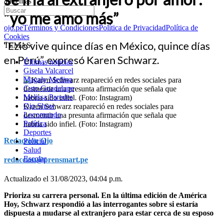
amo más”
“yo me amo más”
ojo.pe
Términos y Condiciones
Política de Privacidad
Política de
Cookies
“Ezio vive quince días en México, quince días
TEMAS:
en Perú”, expresó Karen Schwarz.
Últimas noticias
Gisela Valcarcel
Magaly Medina
Cuto Guadalupe
Melissa Paredes
Ojo Show
Karen Schwarz reapareció en redes sociales para
Locomundo
desmentir una presunta afirmación que señala que
Política
habría sido infiel. (Foto: Instagram)
Deportes
Redacción Ojo
Policial
Salud
Escolar
redaccion@prensmart.pe
Actualizado el 31/08/2023, 04:04 p.m.
Prioriza su carrera personal. En la última edición de América
Hoy, Schwarz respondió a las interrogantes sobre si estaría
dispuesta a mudarse al extranjero para estar cerca de su esposo