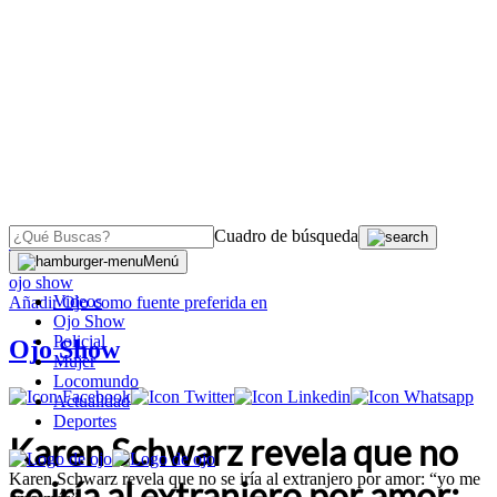
Cuadro de búsqueda
OJO
>
Menú
ojo show
Videos
Añadir
Ojo
como fuente preferida en
Ojo Show
Policial
Ojo Show
Mujer
Locomundo
Actualidad
Deportes
Karen Schwarz revela que no
Karen Schwarz revela que no se iría al extranjero por amor: “yo me
se iría al extranjero por amor: