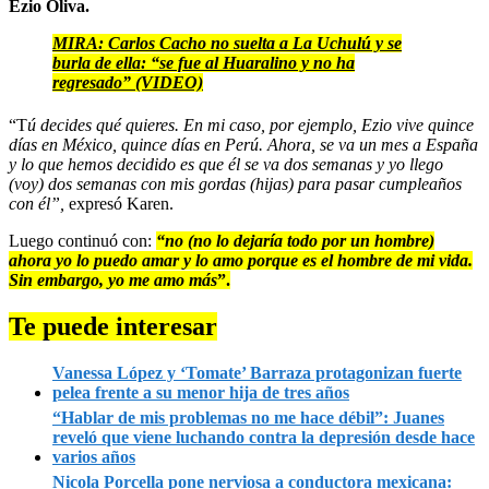
Ezio Oliva.
MIRA: Carlos Cacho no suelta a La Uchulú y se
burla de ella: “se fue al Huaralino y no ha
regresado” (VIDEO)
“T
ú decides qué quieres. En mi caso, por ejemplo, Ezio vive quince
días en México, quince días en Perú. Ahora, se va un mes a España
y lo que hemos decidido es que él se va dos semanas y yo llego
(voy) dos semanas con mis gordas (hijas) para pasar cumpleaños
con él”,
expresó Karen.
Luego continuó con:
“no (no lo dejaría todo por un hombre)
ahora yo lo puedo amar y lo amo porque es el hombre de mi vida.
Sin embargo, yo me amo más
”.
Te puede interesar
Vanessa López y ‘Tomate’ Barraza protagonizan fuerte
pelea frente a su menor hija de tres años
“Hablar de mis problemas no me hace débil”: Juanes
reveló que viene luchando contra la depresión desde hace
varios años
Nicola Porcella pone nerviosa a conductora mexicana: