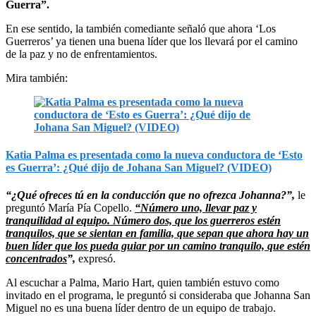
Guerra”.
En ese sentido, la también comediante señaló que ahora ‘Los
Guerreros’ ya tienen una buena líder que los llevará por el camino
de la paz y no de enfrentamientos.
Mira también:
Katia Palma es presentada como la nueva conductora de ‘Esto
es Guerra’: ¿Qué dijo de Johana San Miguel? (VIDEO)
“¿Qué ofreces tú en la conducción que no ofrezca Johanna?”,
le
preguntó María Pía Copello.
“Número uno, llevar paz y
tranquilidad al equipo. Número dos, que los guerreros estén
tranquilos, que se sientan en familia, que sepan que ahora hay un
buen líder que los pueda guiar por un camino tranquilo, que estén
concentrados
”,
expresó.
Al escuchar a Palma, Mario Hart, quien también estuvo como
invitado en el programa, le preguntó si consideraba que Johanna San
Miguel no es una buena líder dentro de un equipo de trabajo.