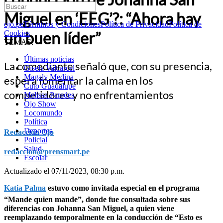
Miguel en ‘EEG’?: “Ahora hay
ojo.pe
Términos y Condiciones
Política de Privacidad
Política de
un buen líder”
Cookies
TEMAS:
Últimas noticias
La comediante señaló que, con su presencia,
Gisela Valcarcel
Magaly Medina
espera fomentar la calma en los
Cuto Guadalupe
competidores y no enfrentamientos
Melissa Paredes
Ojo Show
Locomundo
Política
Deportes
Redacción Ojo
Policial
Salud
redaccion@prensmart.pe
Escolar
Actualizado el 07/11/2023, 08:30 p.m.
Katia Palma
estuvo como invitada especial en el programa
“Mande quien mande”, donde fue consultada sobre sus
diferencias con Johanna San Miguel, a quien viene
reemplazando temporalmente en la conducción de “Esto es