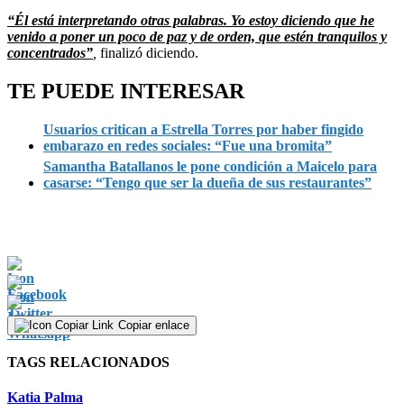
“Él está interpretando otras palabras. Yo estoy diciendo que he
venido a poner un poco de paz y de orden, que estén tranquilos y
concentrados”
,
finalizó diciendo.
TE PUEDE INTERESAR
Usuarios critican a Estrella Torres por haber fingido
embarazo en redes sociales: “Fue una bromita”
Samantha Batallanos le pone condición a Maicelo para
casarse: “Tengo que ser la dueña de sus restaurantes”
Copiar enlace
TAGS RELACIONADOS
Katia Palma