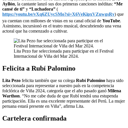
Ayllón
, la cantante lanzó sus dos primeras canciones inéditas:
“Me
cansé de ti”
y
“Luchadora”
(
https://youtu.be/vXq6ZUycSMo?si=X6VeKipxVZuwgsRv
) que
ya cuentan con millones de vistas en su canal oficial de
YouTube
.
Asimismo, incursionó en el teatro musical, descubriendo una vena
actoral que ha comenzado a cultivar.
Lita Pezo fue seleccionada para participar en el Festival
Internacional de Viña del Mar 2024.
Felicita a Rubí Palomino
Lita Pezo
felicita también que su colega
Rubí Palomino
haya sido
seleccionada para representar a nuestro país en la competencia
folclórica de Viña 2024, categoría que el año pasado ganó
Milena
Warthon
. “No me cabe duda de que Rubí tendrá una estupenda
participación. Ella es una excelente representante del Perú. La mujer
peruana estará presente en Viña”, afirma Lita.
Cartelera confirmada