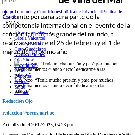
ojo.pe
Términos y Condiciones
Política de Privacidad
Política de
Cantante peruana será parte de la
Cookies
TEMAS:
competencia internacional en el evento de la
canción latina más grande del mundo, a
Últimas noticias
Gisela Valcarcel
realizarse entre el 25 de febrero y el 1 de
Magaly Medina
Cuto Guadalupe
marzo del próximo año
Melissa Paredes
Ojo Show
Locomundo
Política
Deportes
Lita Pezo: “Tenía mucha presión y pasé por muchos
Policial
cuestionamientos cuando decidí dedicarme a las
Salud
baladas”
Escolar
Redacción Ojo
redaccion@prensmart.pe
Actualizado el 20/12/2023, 04:23 p.m.
La organización del
Festival Internacional de la Canción de Viña