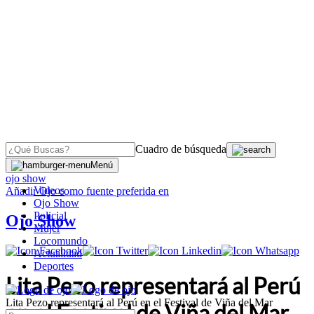
Cuadro de búsqueda
OJO
>
Menú
ojo show
Videos
Añadir
Ojo
como fuente preferida en
Ojo Show
Policial
Ojo Show
Mujer
Locomundo
Actualidad
Deportes
Lita Pezo representará al Perú
Lita Pezo representará al Perú en el Festival de Viña del Mar
en el Festival de Viña del Mar