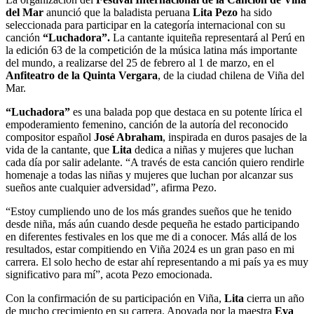
del Mar
anunció que la baladista peruana
Lita Pezo
ha sido
seleccionada para participar en la categoría internacional con su
canción
“Luchadora”.
La cantante iquiteña representará al Perú en
la edición 63 de la competición de la música latina más importante
del mundo, a realizarse del 25 de febrero al 1 de marzo, en el
Anfiteatro de la Quinta Vergara
, de la ciudad chilena de Viña del
Mar.
“Luchadora”
es una balada pop que destaca en su potente lírica el
empoderamiento femenino, canción de la autoría del reconocido
compositor español
José Abraham
, inspirada en duros pasajes de la
vida de la cantante, que
Lita
dedica a niñas y mujeres que luchan
cada día por salir adelante. “A través de esta canción quiero rendirle
homenaje a todas las niñas y mujeres que luchan por alcanzar sus
sueños ante cualquier adversidad”, afirma Pezo.
“Estoy cumpliendo uno de los más grandes sueños que he tenido
desde niña, más aún cuando desde pequeña he estado participando
en diferentes festivales en los que me di a conocer. Más allá de los
resultados, estar compitiendo en Viña 2024 es un gran paso en mi
carrera. El solo hecho de estar ahí representando a mi país ya es muy
significativo para mí”, acota Pezo emocionada.
Con la confirmación de su participación en Viña,
Lita
cierra un año
de mucho crecimiento en su carrera. Apoyada por la maestra
Eva