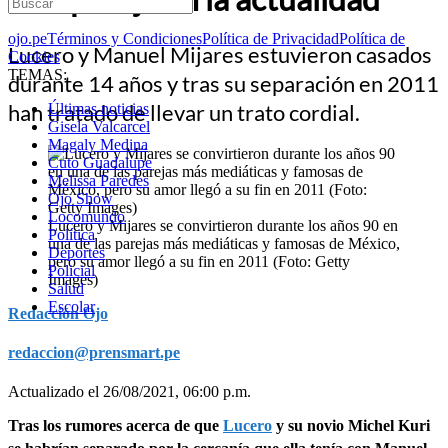
ojo.pe
Términos y Condiciones
Política de Privacidad
Política de
Lucero y Manuel Mijares estuvieron casados
Cookies
TEMAS:
durante 14 años y tras su separación en 2011
han tratado de llevar un trato cordial.
Últimas noticias
Gisela Valcarcel
Magaly Medina
Cuto Guadalupe
Melissa Paredes
Ojo Show
Locomundo
Lucero y Mijares se convirtieron durante los años 90 en
Política
una de las parejas más mediáticas y famosas de México,
Deportes
pero su amor llegó a su fin en 2011 (Foto: Getty
Policial
Images)
Salud
Escolar
Redacción Ojo
redaccion@prensmart.pe
Actualizado el 26/08/2021, 06:00 p.m.
Tras los rumores acerca de que
Lucero
y su novio Michel Kuri