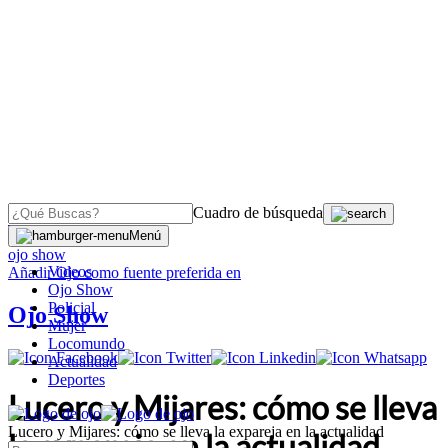
Cuadro de búsqueda
OJO
>
Menú
ojo show
Videos
Añadir
Ojo
como fuente preferida en
Ojo Show
Policial
Ojo Show
Mujer
Locomundo
Actualidad
Deportes
Lucero y Mijares: cómo se lleva
Lucero y Mijares: cómo se lleva la expareja en la actualidad
la expareja en la actualidad