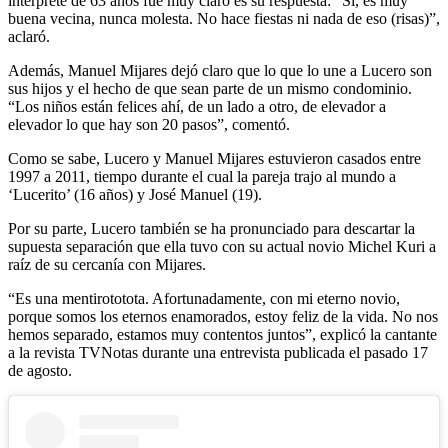
intérprete de 63 años fue muy claro es su respuesta: “Sí, es muy
buena vecina, nunca molesta. No hace fiestas ni nada de eso (risas)”,
aclaró.
Además, Manuel Mijares dejó claro que lo que lo une a Lucero son
sus hijos y el hecho de que sean parte de un mismo condominio.
“Los niños están felices ahí, de un lado a otro, de elevador a
elevador lo que hay son 20 pasos”, comentó.
Como se sabe, Lucero y Manuel Mijares estuvieron casados entre
1997 a 2011, tiempo durante el cual la pareja trajo al mundo a
‘Lucerito’ (16 años) y José Manuel (19).
Por su parte, Lucero también se ha pronunciado para descartar la
supuesta separación que ella tuvo con su actual novio Michel Kuri a
raíz de su cercanía con Mijares.
“Es una mentirototota. Afortunadamente, con mi eterno novio,
porque somos los eternos enamorados, estoy feliz de la vida. No nos
hemos separado, estamos muy contentos juntos”, explicó la cantante
a la revista TVNotas durante una entrevista publicada el pasado 17
de agosto.