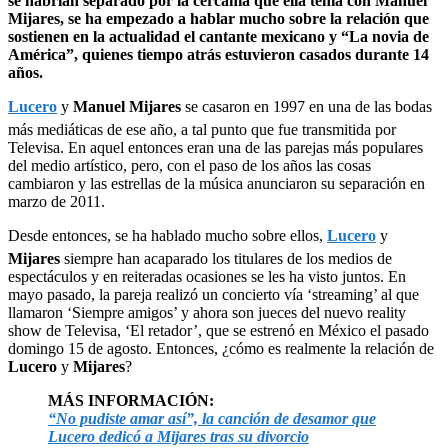
se habrían separado por la cercanía que ella tenía con Manuel
Mijares, se ha empezado a hablar mucho sobre la relación que
sostienen en la actualidad el cantante mexicano y “La novia de
América”, quienes tiempo atrás estuvieron casados durante 14
años.
Lucero
y
Manuel Mijares
se casaron en 1997 en una de las bodas
más mediáticas de ese año, a tal punto que fue transmitida por
Televisa. En aquel entonces eran una de las parejas más populares
del medio artístico, pero, con el paso de los años las cosas
cambiaron y las estrellas de la música anunciaron su separación en
marzo de 2011.
Desde entonces, se ha hablado mucho sobre ellos,
Lucero
y
Mijares
siempre han acaparado los titulares de los medios de
espectáculos y en reiteradas ocasiones se les ha visto juntos. En
mayo pasado, la pareja realizó un concierto vía ‘streaming’ al que
llamaron ‘Siempre amigos’ y ahora son jueces del nuevo reality
show de Televisa, ‘El retador’, que se estrenó en México el pasado
domingo 15 de agosto. Entonces, ¿cómo es realmente la relación de
Lucero
y
Mijares
?
MÁS INFORMACIÓN:
“No pudiste amar así”, la canción de desamor que
Lucero dedicó a Mijares tras su divorcio