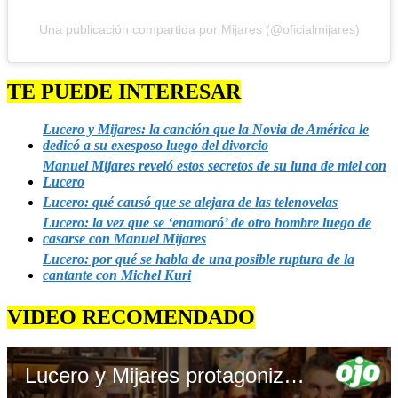
Una publicación compartida por Mijares (@oficialmijares)
TE PUEDE INTERESAR
Lucero y Mijares: la canción que la Novia de América le
dedicó a su exesposo luego del divorcio
Manuel Mijares reveló estos secretos de su luna de miel con
Lucero
Lucero: qué causó que se alejara de las telenovelas
Lucero: la vez que se ‘enamoró’ de otro hombre luego de
casarse con Manuel Mijares
Lucero: por qué se habla de una posible ruptura de la
cantante con Michel Kuri
VIDEO RECOMENDADO
Lucero y Mijares protagonizan tenso momento por canción de Gian Marco | Diario OJO