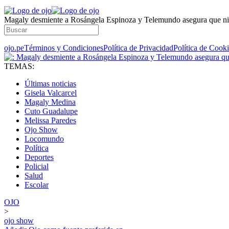
Magaly desmiente a Rosángela Espinoza y Telemundo asegura que ni
ojo.pe
Términos y Condiciones
Política de Privacidad
Política de Cook
TEMAS:
Últimas noticias
Gisela Valcarcel
Magaly Medina
Cuto Guadalupe
Melissa Paredes
Ojo Show
Locomundo
Política
Deportes
Policial
Salud
Escolar
OJO
>
ojo show