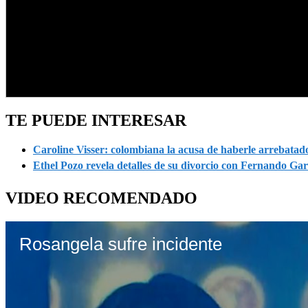
TE PUEDE INTERESAR
Caroline Visser: colombiana la acusa de haberle arrebatad
Ethel Pozo revela detalles de su divorcio con Fernando G
VIDEO RECOMENDADO
Rosangela sufre incidente