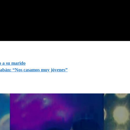
o a su marido
arabán: “Nos casamos muy jóvenes”