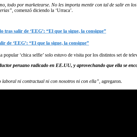
 todo por marketearse. No les importa mentir con tal de salir en los 
serias”,
comenzó diciendo la ‘Urraca’.
ir de ‘EEG’: “El que la sigue, la consigue”
 popular ‘chica selfie’ solo estuvo de visita por los distintos set de tele
ctor peruano radicado en EE.UU, y aprovechando que ella se encontra
 laboral ni contractual ni con nosotros ni con ella”,
agregaron.