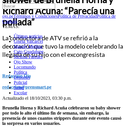
Acuña: “Parecía una pollada”
Richard Acuña: “Parecía una
ojo.pe
Términos y Condiciones
Política de Privacidad
Política de
pollada”
Cookies
TEMAS:
Últimas noticias
La conductora de ATV se refirió a la
Gisela Valcarcel
decoración que tuvo la modelo celebrando la
Magaly Medina
Cuto Guadalupe
llegada de su hijo con el excongresista
Melissa Paredes
Ojo Show
Locomundo
Política
Redacción Ojo
Deportes
Policial
redaccion@prensmart.pe
Salud
Escolar
Actualizado el 18/10/2023, 03:30 p.m.
Brunella Horna y Richard Acuña celebraron su baby shower
por todo lo alto el último fin de semana, sin embargo, la
presencia de unos cuantos strippers durante este evento causó
la sorpresa en varios usuarios.