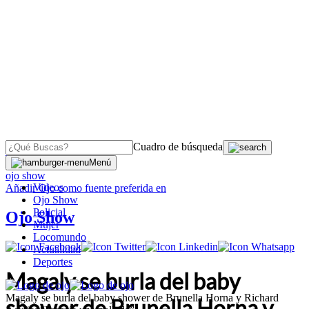
Cuadro de búsqueda
OJO
>
Menú
ojo show
Videos
Añadir
Ojo
como fuente preferida en
Ojo Show
Policial
Ojo Show
Mujer
Locomundo
Actualidad
Deportes
Magaly se burla del baby
Magaly se burla del baby shower de Brunella Horna y Richard
shower de Brunella Horna y