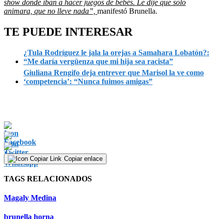
show donde iban a hacer juegos de bebés. Le dije que solo
animara, que no lleve nada”,
manifestó Brunella.
TE PUEDE INTERESAR
¿Tula Rodríguez le jala la orejas a Samahara Lobatón?:
“Me daría vergüenza que mi hija sea racista”
Giuliana Rengifo deja entrever que Marisol la ve como
‘competencia’: “Nunca fuimos amigas”
Copiar enlace
TAGS RELACIONADOS
Magaly Medina
brunella horna