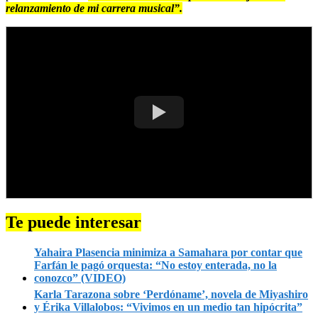
relanzamiento de mi carrera musical”.
Te puede interesar
Yahaira Plasencia minimiza a Samahara por contar que
Farfán le pagó orquesta: “No estoy enterada, no la
conozco” (VIDEO)
Karla Tarazona sobre ‘Perdóname’, novela de Miyashiro
y Érika Villalobos: “Vivimos en un medio tan hipócrita”