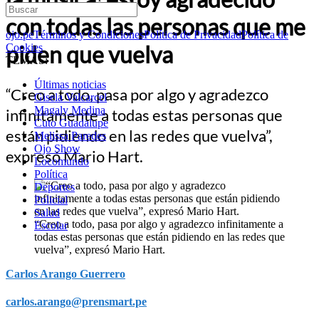
con todas las personas que me
ojo.pe
Términos y Condiciones
Política de Privacidad
Política de
piden que vuelva
Cookies
TEMAS:
Últimas noticias
“Creo a todo, pasa por algo y agradezco
Gisela Valcarcel
Magaly Medina
infinitamente a todas estas personas que
Cuto Guadalupe
están pidiendo en las redes que vuelva”,
Melissa Paredes
Ojo Show
expresó Mario Hart.
Locomundo
Política
Deportes
Policial
Salud
“Creo a todo, pasa por algo y agradezco infinitamente a
Escolar
todas estas personas que están pidiendo en las redes que
vuelva”, expresó Mario Hart.
Carlos Arango Guerrero
carlos.arango@prensmart.pe