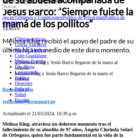
Barco: “Siempre fuiste la mamá de los pollitos”
Jesús Barco: “Siempre fuiste la
ojo.pe
Términos y Condiciones
Política de Privacidad
Política de
mamá de los pollitos”
Cookies
TEMAS:
Últimas noticias
Melissa Klug recibió el apoyo del padre de su
Gisela Valcarcel
última hija en medio de este duro momento.
Magaly Medina
Cuto Guadalupe
Melissa Paredes
Ojo Show
Locomundo
Melissa Klug y Jesús Barco llegaron de la mano al
Política
velorio.
Deportes
Policial
Redacción Ojo
Salud
Escolar
redaccion@prensmart.pe
Actualizado el 21/03/2024, 10:39 p.m.
Melissa Klug, atraviesa un doloroso momento tras el
fallecimiento de su abuelita de 97 años, Ángela Clorinda Solari
de Orbegozo, quien fue parte fundamental en la vida de la