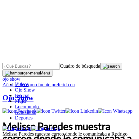
Cuadro de búsqueda
OJO
>
Menú
ojo show
Videos
Añadir
Ojo
como fuente preferida en
Ojo Show
Policial
Ojo Show
Mujer
Locomundo
Actualidad
Deportes
Melissa Paredes muestra
Melissa Paredes muestra correo donde le comunicaba a Rodrigo
correo donde le comunicaba a