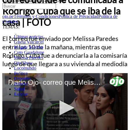
Cuba que se iba de la casa | FOTO
Rodrigo Cuba que se iba de la
ojo.pe
Términos y Condiciones
Política de Privacidad
Política de
casa | FOTO
Cookies
TEMAS:
Últimas noticias
El correo fue enviado por Melissa Paredes
Gisela Valcarcel
entre las 10 de la mañana, mientras que
Magaly Medina
Cuto Guadalupe
Rodrigo Cuba fue a denunciarla a la comisaría
Melissa Paredes
luego de que llegara a su vivienda al mediodía
Ojo Show
Locomundo
Política
Deportes
Diario Ojo- correo que Melissa envía al gato
Policial
Salud
Escolar