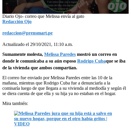
0
Diario Ojo- correo que Melissa envía al gato
seconds
Redacción Ojo
of
2
redaccion@prensmart.pe
minutes,
41
seconds
Actualizado el 29/10/2021, 11:10 a.m.
Sumamente molesta,
Melissa Paredes
mostró un correo en
donde le comunicaba a su aún esposo
Rodrigo Cuba
que se iba
de la vivienda que ambos compartían.
El correo fue enviado por Melissa Paredes entre las 10 de la
mañana, mientras que Rodrigo Cuba fue a denunciarla a la
comisaría luego de que llegara a su vivienda al mediodía y según él
se diera cuenta de que ella y su hija ya no estaban en el hogar.
Mira también: