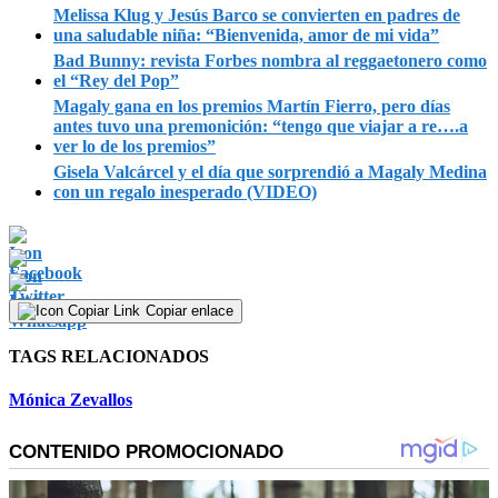
Melissa Klug y Jesús Barco se convierten en padres de
una saludable niña: “Bienvenida, amor de mi vida”
Bad Bunny: revista Forbes nombra al reggaetonero como
el “Rey del Pop”
Magaly gana en los premios Martín Fierro, pero días
antes tuvo una premonición: “tengo que viajar a re….a
ver lo de los premios”
Gisela Valcárcel y el día que sorprendió a Magaly Medina
con un regalo inesperado (VIDEO)
Copiar enlace
TAGS RELACIONADOS
Mónica Zevallos