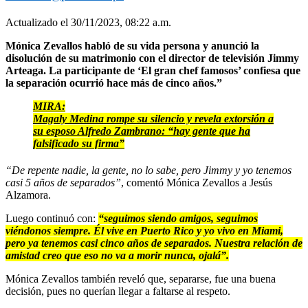
Actualizado el 30/11/2023, 08:22 a.m.
Mónica Zevallos habló de su vida persona y anunció la
disolución de su matrimonio con el director de televisión Jimmy
Arteaga. La participante de ‘El gran chef famosos’ confiesa que
la separación ocurrió hace más de cinco años.”
MIRA:
Magaly Medina rompe su silencio y revela extorsión a
su esposo Alfredo Zambrano: “hay gente que ha
falsificado su firma”
“De repente nadie, la gente, no lo sabe, pero Jimmy y yo tenemos
casi 5 años de separados”
, comentó Mónica Zevallos a Jesús
Alzamora.
Luego continuó con:
“seguimos siendo amigos, seguimos
viéndonos siempre. Él vive en Puerto Rico y yo vivo en Miami,
pero ya tenemos casi cinco años de separados. Nuestra relación de
amistad creo que eso no va a morir nunca, ojalá”.
Mónica Zevallos también reveló que, separarse, fue una buena
decisión, pues no querían llegar a faltarse al respeto.