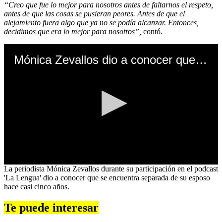
“Creo que fue lo mejor para nosotros antes de faltarnos el respeto,
antes de que las cosas se pusieran peores. Antes de que el
alejamiento fuera algo que ya no se podía alcanzar. Entonces,
decidimos que era lo mejor para nosotros”,
contó
.
Mónica Zevallos dio a conocer que lleva 5 años separada de Jimmy Arteaga
0
La periodista Mónica Zevallos durante su participación en el podcast
seconds
'La Lengua' dio a conocer que se encuentra separada de su esposo
of
hace casi cinco años.
0
seconds
Te puede interesar