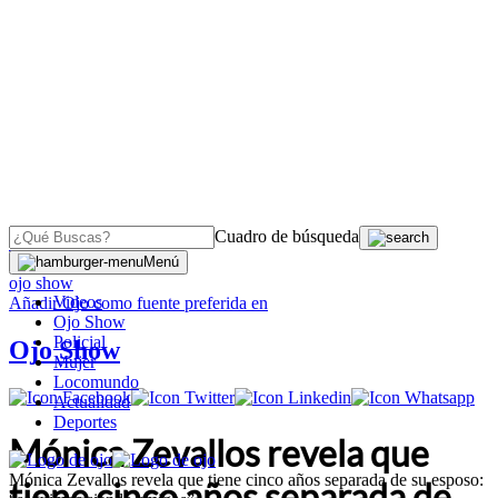
Cuadro de búsqueda
OJO
>
Menú
ojo show
Videos
Añadir
Ojo
como fuente preferida en
Ojo Show
Policial
Ojo Show
Mujer
Locomundo
Actualidad
Deportes
Mónica Zevallos revela que
Mónica Zevallos revela que tiene cinco años separada de su esposo:
tiene cinco años separada de