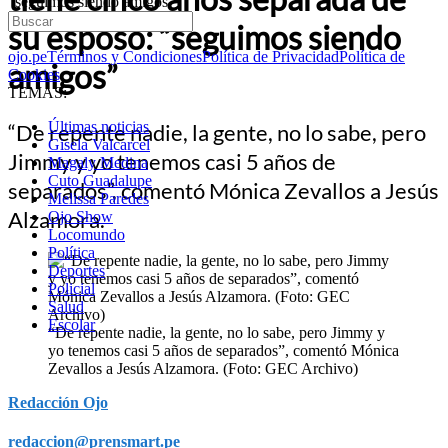
“seguimos siendo amigos”
su esposo: “seguimos siendo
ojo.pe
Términos y Condiciones
Política de Privacidad
Política de
amigos”
Cookies
TEMAS:
Últimas noticias
“De repente nadie, la gente, no lo sabe, pero
Gisela Valcarcel
Jimmy y yo tenemos casi 5 años de
Magaly Medina
Cuto Guadalupe
separados”, comentó Mónica Zevallos a Jesús
Melissa Paredes
Alzamora.
Ojo Show
Locomundo
Política
Deportes
Policial
Salud
Escolar
“De repente nadie, la gente, no lo sabe, pero Jimmy y
yo tenemos casi 5 años de separados”, comentó Mónica
Zevallos a Jesús Alzamora. (Foto: GEC Archivo)
Redacción Ojo
redaccion@prensmart.pe